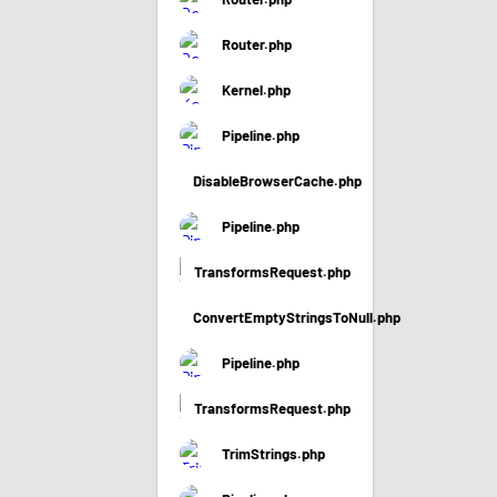
Router.php
Kernel.php
Pipeline.php
DisableBrowserCache.php
Pipeline.php
TransformsRequest.php
ConvertEmptyStringsToNull.php
Pipeline.php
TransformsRequest.php
TrimStrings.php