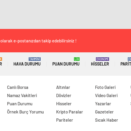
olarak e-postanızdan takip edebilirsiniz !
K
TAHMİNİ
LİG
EKONOMİ
E
R
HAVA DURUMU
PUAN DURUMU
HISSELER
PARI
Canlı Borsa
Altınlar
Foto Galeri
Namaz Vakitleri
Dövizler
Video Galeri
Puan Durumu
Hisseler
Yazarlar
Örnek Burç Yorumu
Kripto Paralar
Gazeteler
Pariteler
Sıcak Haber