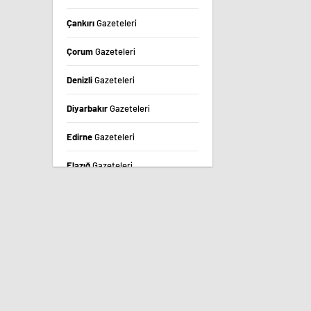
Çankırı
Gazeteleri
Çorum
Gazeteleri
Denizli
Gazeteleri
Diyarbakır
Gazeteleri
Edirne
Gazeteleri
Elazığ
Gazeteleri
Erzincan
Gazeteleri
Erzurum
Gazeteleri
Eskişehir
Gazeteleri
Gaziantep
Gazeteleri
Giresun
Gazeteleri