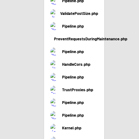
Pipeline.php
ValidatePostSize.php
Pipeline.php
PreventRequestsDuringMaintenance.php
Pipeline.php
HandleCors.php
Pipeline.php
TrustProxies.php
Pipeline.php
Pipeline.php
Kernel.php