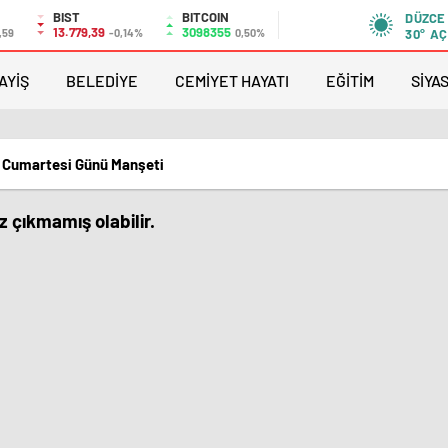
BIST
BITCOIN
DÜZCE
13.779,39
3098355
,59
-0,14%
0,50%
30°
AÇ
AYİŞ
BELEDİYE
CEMİYET HAYATI
EĞİTİM
SİYA
 Cumartesi Günü Manşeti
 çıkmamış olabilir.