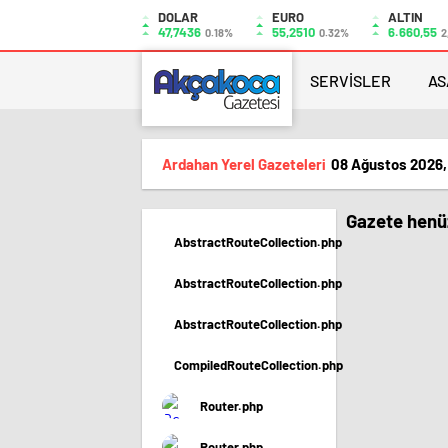
DOLAR
EURO
ALTIN
47,7436
55,2510
6.660,55
0.18%
0.32%
2
SERVİSLER
AS
Ardahan Yerel Gazeteleri
08 Ağustos 2026,
Gazete henüz
AbstractRouteCollection.php
AbstractRouteCollection.php
AbstractRouteCollection.php
CompiledRouteCollection.php
Router.php
Router.php