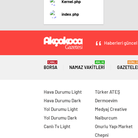
Kernel.php
index.php
Haberleri güncel 
CANLI
ANLIK
GÜNLÜ
BORSA
NAMAZ VAKITLERI
GAZETELE
Hava Durumu Light
Türker ATEŞ
Hava Durumu Dark
Dermoevim
Yol Durumu Light
Medyaj Creative
Yol Durumu Dark
Nalburcum
Canlı Tv Light
Onurlu Yapı Market
Chepni