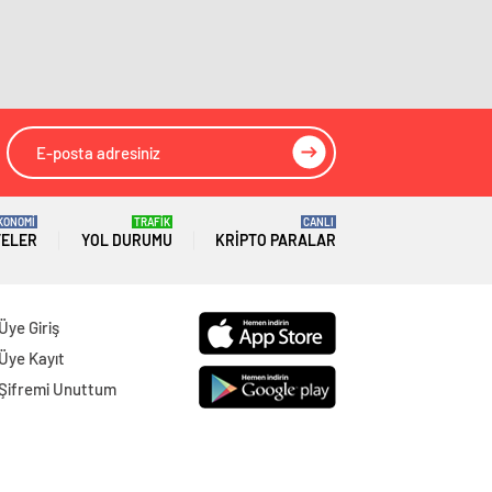
Gümüşhane
Gazeteleri
Hakkâri
Gazeteleri
Hatay
Gazeteleri
Isparta
Gazeteleri
Mersin
Gazeteleri
KONOMİ
TRAFİK
CANLI
TELER
YOL DURUMU
KRIPTO PARALAR
İstanbul
Gazeteleri
İzmir
Gazeteleri
Üye Giriş
Kars
Gazeteleri
Üye Kayıt
Şifremi Unuttum
Kastamonu
Gazeteleri
Kayseri
Gazeteleri
Kırklareli
Gazeteleri