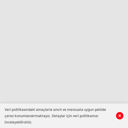
Veri politikasındaki amaçlarla sınırlı ve mevzuata uygun şekilde
çerez konumlandırmaktayız. Detaylar için veri politikamızı
inceleyebilirsiniz.