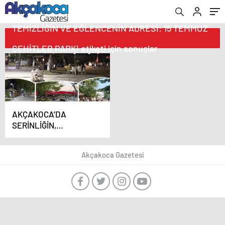
TEMİZLİĞİN VE EĞLENCENİN ADRESİ: 15 TEMMUZ
ŞEHİTLER PARKI etiketi için sonuçlar
AKÇAKOCA’DA
SERİNLİĞİN,
TEMİZLİĞİN VE
EĞLENCENİN ADRESİ:
Akçakoca Gazetesi
15 TEMMUZ ŞEHİTLER
PARKI