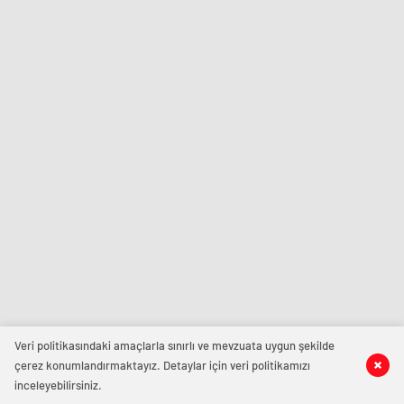
Veri politikasındaki amaçlarla sınırlı ve mevzuata uygun şekilde
çerez konumlandırmaktayız. Detaylar için veri politikamızı
inceleyebilirsiniz.