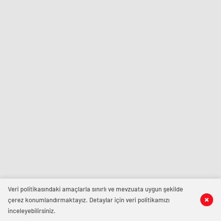
Veri politikasındaki amaçlarla sınırlı ve mevzuata uygun şekilde
çerez konumlandırmaktayız. Detaylar için veri politikamızı
inceleyebilirsiniz.