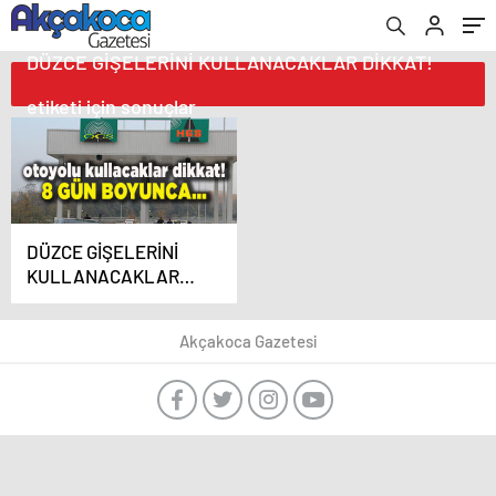
DÜZCE GİŞELERİNİ KULLANACAKLAR DİKKAT!
etiketi için sonuçlar
DÜZCE GİŞELERİNİ
KULLANACAKLAR
DİKKAT!
Akçakoca Gazetesi