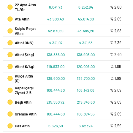
22 Ayar Altın
6.041,73
6.252,94
% 2,60
TL/Gr
Ata Altın
43.908,48
45.014,80
% 2,09
Kulplu Reşat
42.871,69
43.485,20
% 2,68
Altını
Altın (ONS)
4.341,07
4.341,63
% 2,39
Altın ($/kg)
138.886,00
138.903,00
% 2,40
Altın (€/kg)
119.933,00
120.006,00
% 1,86
Külçe Altın
138.600,00
138.700,00
% 1,99
($)
Kapalıçarşı
106.444,80
108.142,06
% 2,09
Ziynet 2.5
Beşli Altın
215.550,72
219.746,80
% 2,09
Gremse Altın
106.444,80
108.874,55
% 2,09
Has Altın
6.626,39
6.627,24
% 2,59