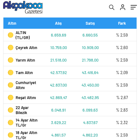
Altın
Alış
Satış
Fark
ALTIN
6.659,69
6.660,55
% 2,59
(TL/GR)
Çeyrek Altın
10.759,00
10.909,00
% 2,60
Yarım Altın
21.518,00
21.798,00
% 2,59
Tam Altın
42.577,92
43.416,64
% 2,09
Cumhuriyet
42.837,00
43.450,00
% 2,59
Altını
Reşat Altını
42.869,47
43.482,95
% 2,67
22 Ayar
6.048,91
6.099,63
% 2,83
Bilezik
14 Ayar Altın
3.629,22
4.837,67
% 2,32
TL/Gr
18 Ayar Altın
4.861,57
4.862,20
% 2,59
TL/Gr