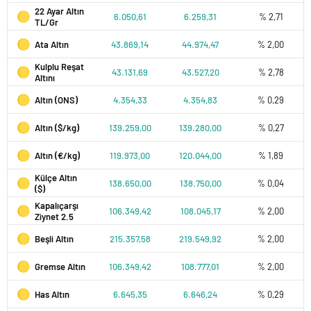
22 Ayar Altın
6.050,61
6.259,31
% 2,71
TL/Gr
Ata Altın
43.869,14
44.974,47
% 2,00
Kulplu Reşat
43.131,69
43.527,20
% 2,78
Altını
Altın (ONS)
4.354,33
4.354,83
% 0,29
Altın ($/kg)
139.259,00
139.280,00
% 0,27
Altın (€/kg)
119.973,00
120.044,00
% 1,89
Külçe Altın
138.650,00
138.750,00
% 0,04
($)
Kapalıçarşı
106.349,42
108.045,17
% 2,00
Ziynet 2.5
Beşli Altın
215.357,58
219.549,92
% 2,00
Gremse Altın
106.349,42
108.777,01
% 2,00
Has Altın
6.645,35
6.646,24
% 0,29