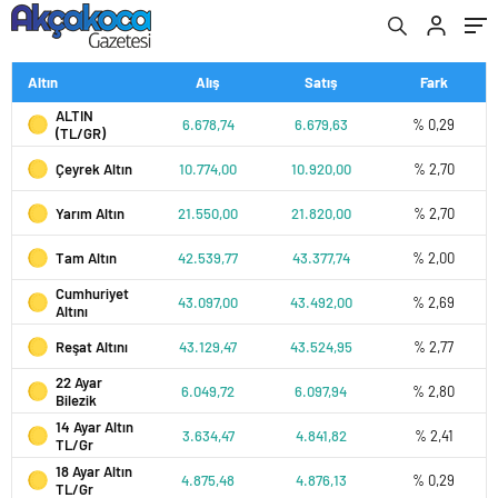
Altın
Alış
Satış
Fark
ALTIN
6.678,74
6.679,63
% 0,29
(TL/GR)
Çeyrek Altın
10.774,00
10.920,00
% 2,70
Yarım Altın
21.550,00
21.820,00
% 2,70
Tam Altın
42.539,77
43.377,74
% 2,00
Cumhuriyet
43.097,00
43.492,00
% 2,69
Altını
Reşat Altını
43.129,47
43.524,95
% 2,77
22 Ayar
6.049,72
6.097,94
% 2,80
Bilezik
14 Ayar Altın
3.634,47
4.841,82
% 2,41
TL/Gr
18 Ayar Altın
4.875,48
4.876,13
% 0,29
TL/Gr