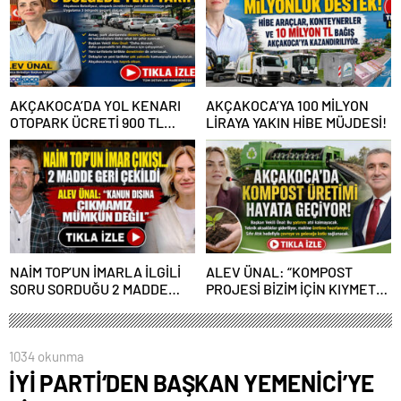
AKÇAKOCA’DA YOL KENARI
AKÇAKOCA’YA 100 MİLYON
OTOPARK ÜCRETİ 900 TL
LİRAYA YAKIN HİBE MÜJDESİ!
OLDU
NAİM TOP’UN İMARLA İLGİLİ
ALEV ÜNAL: “KOMPOST
SORU SORDUĞU 2 MADDE
PROJESİ BİZİM İÇİN KIYMETLİ,
GERİ ÇEKİLDİ
ÜRETİME GEÇECEĞİZ”
1034 okunma
İYİ PARTİ‘DEN BAŞKAN YEMENİCİ’YE