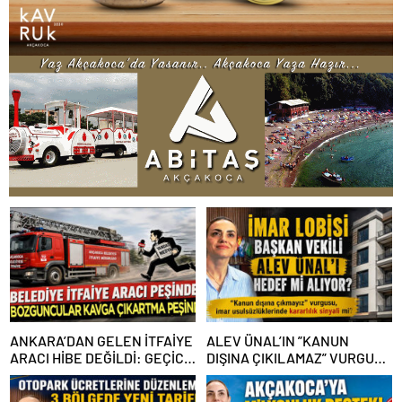
ANKARA’DAN GELEN İTFAİYE
ALEV ÜNAL’IN ”KANUN
ARACI HİBE DEĞİLDİ: GEÇİCİ
DIŞINA ÇIKILAMAZ” VURGUSU
GÖREVLENDİRME SONA ERDİ
KİMLERİN CANINI SIKTI?