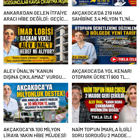
ANKARA’DAN GELEN İTFAİYE
AKÇAKOCA’DA 219 HAK
ARACI HİBE DEĞİLDİ: GEÇİCİ
SAHİBİNE 3,4 MİLYON TL’NİN
GÖREVLENDİRME SONA ERDİ
ÜZERİNDE DESTEK
ALEV ÜNAL’IN ”KANUN
AKÇAKOCA’DA YOL KENARI
DIŞINA ÇIKILAMAZ” VURGUSU
OTOPARK ÜCRETİ 900 TL
KİMLERİN CANINI SIKTI?
OLDU
AKÇAKOCA’YA 100 MİLYON
NAİM TOP’UN İMARLA İLGİLİ
LİRAYA YAKIN HİBE MÜJDESİ!
SORU SORDUĞU 2 MADDE