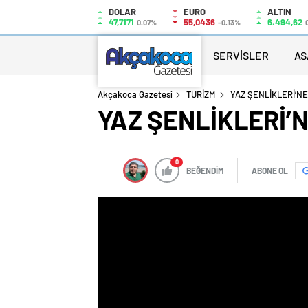
DOLAR
EURO
ALTIN
47,7171
55,0436
6.494,62
0.07%
-0.13%
SERVİSLER
AS
Akçakoca Gazetesi
TURİZM
YAZ ŞENLİKLERİ’N
YAZ ŞENLİKLERİ’
0
BEĞENDİM
ABONE OL