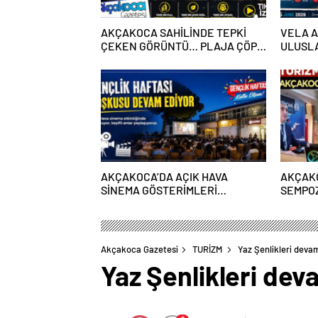
AKÇAKOCA SAHİLİNDE TEPKİ
VELA 
ÇEKEN GÖRÜNTÜ… PLAJA ÇÖP
ULUSL
DEĞİL, KİMLİĞİNİZİ
BULUŞ
BIRAKIYORSUNUZ
GERÇE
AKÇAKOCA’DA AÇIK HAVA
AKÇAKO
SİNEMA GÖSTERİMLERİ…
SEMPO
GELECE
ÇİZİLDİ
Akçakoca Gazetesi
TURİZM
Yaz Şenlikleri deva
Yaz Şenlikleri de