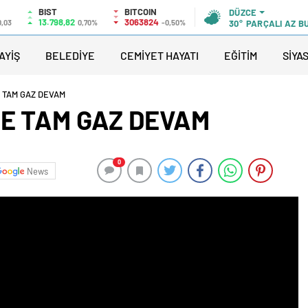
BIST
BITCOIN
DÜZCE
13.798,82
3063824
0,03
0,70%
-0,50%
30°
PARÇALI AZ B
AYİŞ
BELEDİYE
CEMİYET HAYATI
EĞİTİM
SİYA
E TAM GAZ DEVAM
NE TAM GAZ DEVAM
0
News