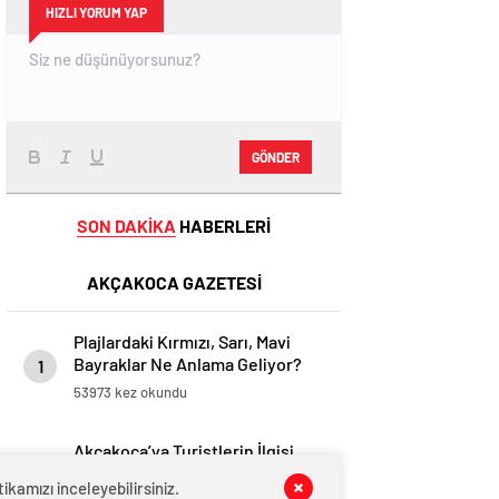
HIZLI YORUM YAP
GÖNDER
SON DAKİKA
HABERLERİ
AKÇAKOCA GAZETESİ
Plajlardaki Kırmızı, Sarı, Mavi
Bayraklar Ne Anlama Geliyor?
1
53973 kez okundu
Akçakoca’ya Turistlerin İlgisi
Bayram Sonrasında da Devam
2
kamızı inceleyebilirsiniz.
Ediyor