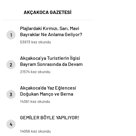
AKÇAKOCA GAZETESİ
Plajlardaki Kırmızı, Sarı, Mavi
Bayraklar Ne Anlama Geliyor?
1
53973 kez okundu
Akçakoca’ya Turistlerin İlgisi
Bayram Sonrasında da Devam
2
Ediyor
21574 kez okundu
Akçakoca’da Yaz Eğlencesi
Doğukan Manço ve Berna
3
Öztürk’le Başlıyor!..
14361 kez okundu
GEMİLER BÖYLE YAPILIYOR!
4
14056 kez okundu