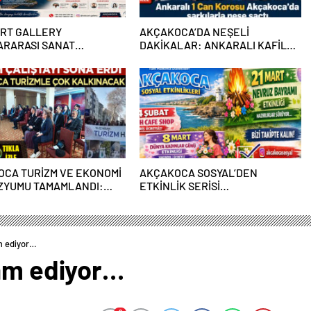
ART GALLERY
AKÇAKOCA’DA NEŞELİ
ARARASI SANAT
DAKİKALAR: ANKARALI KAFİLE
MASI AKÇAKOCA’DA
ORTAMA RENK KATTI
KLEŞİYOR
CA TURİZM VE EKONOMİ
AKÇAKOCA SOSYAL’DEN
ZYUMU TAMAMLANDI:
ETKİNLİK SERİSİ…
ĞİN YOL HARİTASI
m ediyor…
vam ediyor…