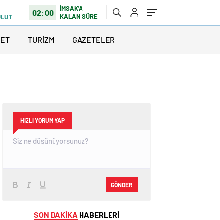
İMSAK'A
02:00
KALAN SÜRE
ULUTLU
SET
TURİZM
GAZETELER
HIZLI YORUM YAP
GÖNDER
SON DAKİKA
HABERLERİ