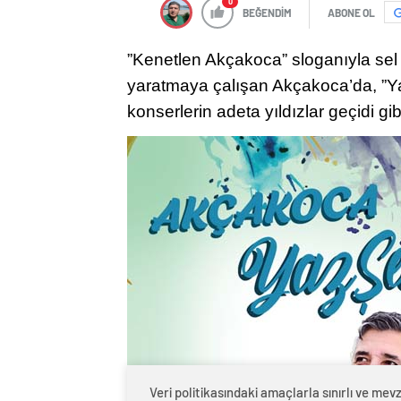
0
BEĞENDİM
ABONE OL
”Kenetlen Akçakoca” sloganıyla sel af
yaratmaya çalışan Akçakoca’da, ”Ya
konserlerin adeta yıldızlar geçidi gib
Veri politikasındaki amaçlarla sınırlı ve mev