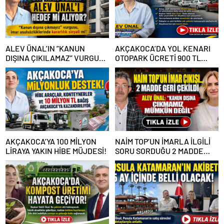
ALEV ÜNAL’IN ”KANUN
AKÇAKOCA’DA YOL KENARI
DIŞINA ÇIKILAMAZ” VURGUSU
OTOPARK ÜCRETİ 900 TL
KİMLERİN CANINI SIKTI?
OLDU
AKÇAKOCA’YA 100 MİLYON
NAİM TOP’UN İMARLA İLGİLİ
LİRAYA YAKIN HİBE MÜJDESİ!
SORU SORDUĞU 2 MADDE
GERİ ÇEKİLDİ