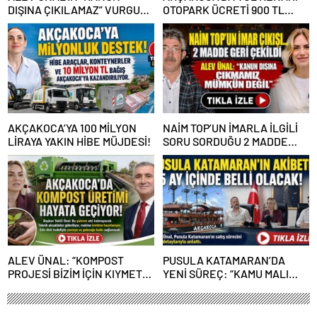
DIŞINA ÇIKILAMAZ” VURGUSU
OTOPARK ÜCRETİ 900 TL
KİMLERİN CANINI SIKTI?
OLDU
AKÇAKOCA’YA 100 MİLYON
NAİM TOP’UN İMARLA İLGİLİ
LİRAYA YAKIN HİBE MÜJDESİ!
SORU SORDUĞU 2 MADDE
GERİ ÇEKİLDİ
ALEV ÜNAL: “KOMPOST
PUSULA KATAMARAN’DA
PROJESİ BİZİM İÇİN KIYMETLİ,
YENİ SÜREÇ: “KAMU MALI
ÜRETİME GEÇECEĞİZ”
ÇÜRÜMEYE TERK EDİLEMEZ”