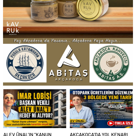
ALEV ÜNAL’IN ”KANUN
AKÇAKOCA’DA YOL KENARI