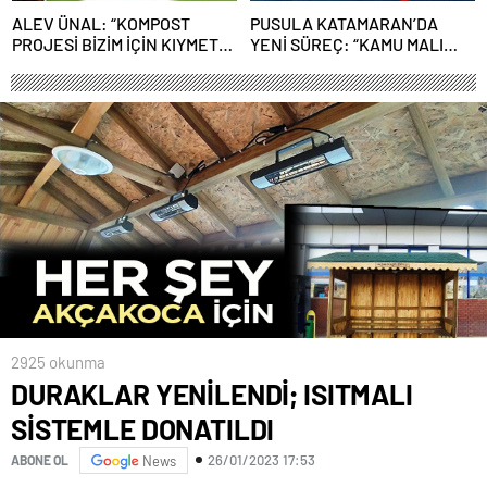
ALEV ÜNAL: “KOMPOST
PUSULA KATAMARAN’DA
PROJESİ BİZİM İÇİN KIYMETLİ,
YENİ SÜREÇ: “KAMU MALI
ÜRETİME GEÇECEĞİZ”
ÇÜRÜMEYE TERK EDİLEMEZ”
2925 okunma
DURAKLAR YENİLENDİ; ISITMALI
SİSTEMLE DONATILDI
26/01/2023 17:53
ABONE OL
News