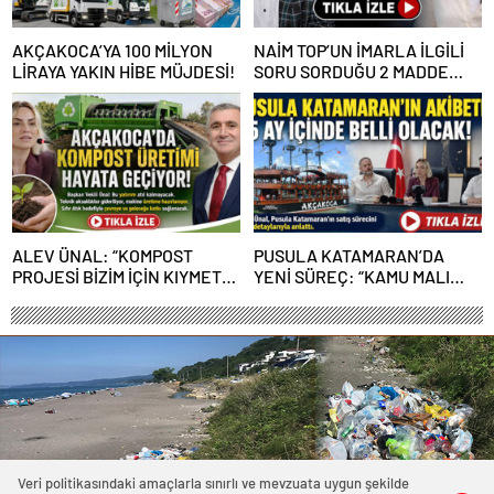
AKÇAKOCA’YA 100 MİLYON
NAİM TOP’UN İMARLA İLGİLİ
LİRAYA YAKIN HİBE MÜJDESİ!
SORU SORDUĞU 2 MADDE
GERİ ÇEKİLDİ
ALEV ÜNAL: “KOMPOST
PUSULA KATAMARAN’DA
PROJESİ BİZİM İÇİN KIYMETLİ,
YENİ SÜREÇ: “KAMU MALI
ÜRETİME GEÇECEĞİZ”
ÇÜRÜMEYE TERK EDİLEMEZ”
Veri politikasındaki amaçlarla sınırlı ve mevzuata uygun şekilde