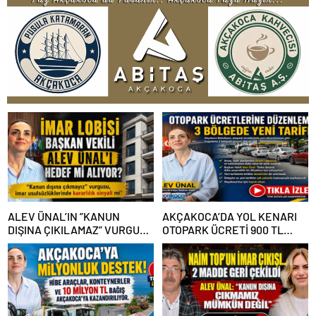
ALEV ÜNAL’IN ”KANUN
AKÇAKOCA’DA YOL KENARI
DIŞINA ÇIKILAMAZ” VURGUSU
OTOPARK ÜCRETİ 900 TL
KİMLERİN CANINI SIKTI?
OLDU