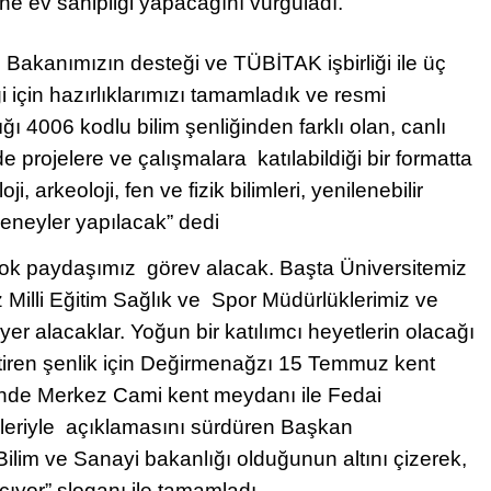
ne ev sahipliği yapacağını vurguladı.
 Bakanımızın desteği ve TÜBİTAK işbirliği ile üç
 için hazırlıklarımızı tamamladık ve resmi
ı 4006 kodlu bilim şenliğinden farklı olan, canlı
e projelere ve çalışmalara katılabildiği bir formatta
i, arkeoloji, fen ve fizik bilimleri, yenilenebilir
 deneyler yapılacak” dedi
 çok paydaşımız görev alacak. Başta Üniversitemiz
Milli Eğitim Sağlık ve Spor Müdürlüklerimiz ve
yer alacaklar. Yoğun bir katılımcı heyetlerin olacağı
ktiren şenlik için Değirmenağzı 15 Temmuz kent
inde Merkez Cami kent meydanı ile Fedai
deleriyle açıklamasını sürdüren Başkan
Bilim ve Sanayi bakanlığı olduğunun altını çizerek,
çıyor” sloganı ile tamamladı.