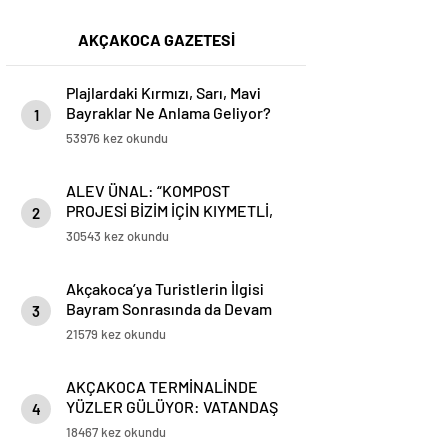
AKÇAKOCA GAZETESİ
Plajlardaki Kırmızı, Sarı, Mavi
Bayraklar Ne Anlama Geliyor?
1
53976 kez okundu
ALEV ÜNAL: “KOMPOST
PROJESİ BİZİM İÇİN KIYMETLİ,
2
ÜRETİME GEÇECEĞİZ”
30543 kez okundu
Akçakoca’ya Turistlerin İlgisi
Bayram Sonrasında da Devam
3
Ediyor
21579 kez okundu
AKÇAKOCA TERMİNALİNDE
YÜZLER GÜLÜYOR: VATANDAŞ
4
VE ESNAFTAN ‘DEĞİŞİME’ TAM
18467 kez okundu
NOT!