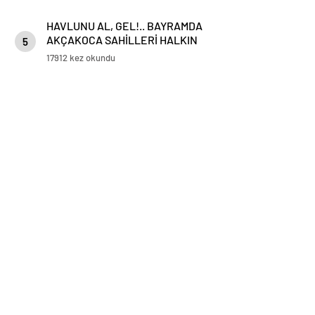
HAVLUNU AL, GEL!.. BAYRAMDA
AKÇAKOCA SAHİLLERİ HALKIN
5
HİZMETİNDE
17912 kez okundu