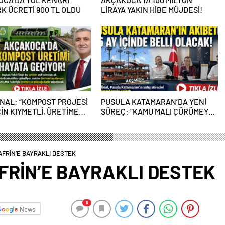
K ÜCRETİ 900 TL OLDU
LİRAYA YAKIN HİBE MÜJDESİ!
NAL: “KOMPOST PROJESİ
PUSULA KATAMARAN’DA YENİ
ÇİN KIYMETLİ, ÜRETİME
SÜREÇ: “KAMU MALI ÇÜRÜMEYE
EĞİZ”
TERK EDİLEMEZ”
FRİN’E BAYRAKLI DESTEK
FRİN’E BAYRAKLI DESTEK
0
News