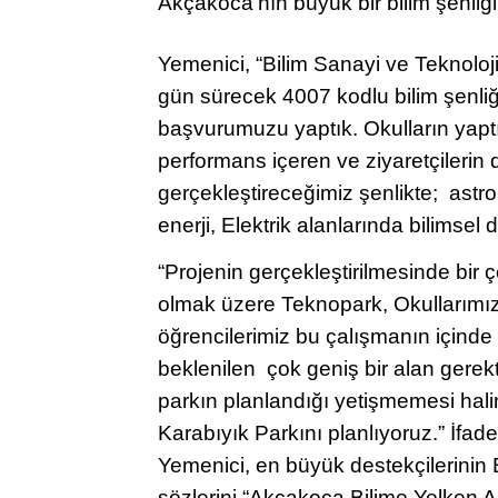
Akçakoca’nın büyük bir bilim şenliği
Yemenici, “Bilim Sanayi ve Teknoloji
gün sürecek 4007 kodlu bilim şenliği
başvurumuzu yaptık. Okulların yaptığ
performans içeren ve ziyaretçilerin d
gerçekleştireceğimiz şenlikte; astroloj
enerji, Elektrik alanlarında bilimsel
“Projenin gerçekleştirilmesinde bir
olmak üzere Teknopark, Okullarımız 
öğrencilerimiz bu çalışmanın içinde 
beklenilen çok geniş bir alan gere
parkın planlandığı yetişmemesi hal
Karabıyık Parkını planlıyoruz.” İfa
Yemenici, en büyük destekçilerinin 
sözlerini “Akçakoca Bilime Yelken A