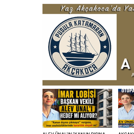
ALEV ÜNAL’IN ”KANUN DIŞINA
AKÇAKO