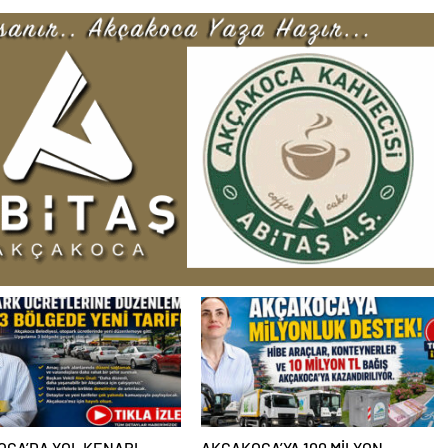
CA’DA YOL KENARI
AKÇAKOCA’YA 100 MİLYON