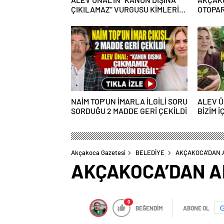
ÇIKILAMAZ” VURGUSU KİMLERİN
OTOPAR
CANINI SIKTI?
NAİM TOP’UN İMARLA İLGİLİ SORU
ALEV Ü
SORDUĞU 2 MADDE GERİ ÇEKİLDİ
BİZİM İ
GEÇEC
Akçakoca Gazetesi
BELEDİYE
AKÇAKOCA’DAN A
AKÇAKOCA’DAN A
0
BEĞENDİM
ABONE OL