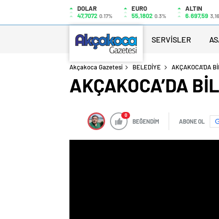
DOLAR
EURO
ALTIN
47,7072
55,1802
6.697,59
0.17%
0.3%
3,1
SERVİSLER
AS
Akçakoca Gazetesi
BELEDİYE
AKÇAKOCA’DA Bİ
AKÇAKOCA’DA BİL
0
BEĞENDİM
ABONE OL