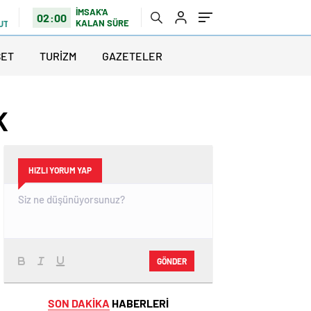
İMSAK'A
02:00
KALAN SÜRE
UTLU
SET
TURİZM
GAZETELER
K
HIZLI YORUM YAP
GÖNDER
SON DAKİKA
HABERLERİ