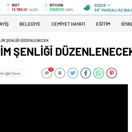
BIST
BITCOIN
DÜZCE
13.769,47
3098270
6
-0,21%
1,00%
30°
PARÇALI AZ BUL
AYİŞ
BELEDİYE
CEMİYET HAYATI
EĞİTİM
SİYA
LİM ŞENLİĞİ DÜZENLENECEK
İM ŞENLİĞİ DÜZENLENECE
0
News