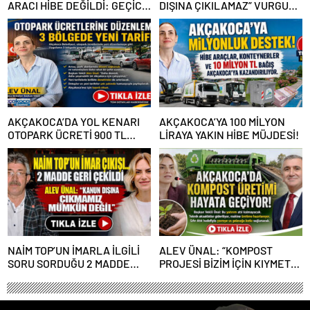
ARACI HİBE DEĞİLDİ: GEÇİCİ
DIŞINA ÇIKILAMAZ” VURGUSU
GÖREVLENDİRME SONA ERDİ
KİMLERİN CANINI SIKTI?
AKÇAKOCA’DA YOL KENARI
AKÇAKOCA’YA 100 MİLYON
OTOPARK ÜCRETİ 900 TL
LİRAYA YAKIN HİBE MÜJDESİ!
OLDU
NAİM TOP’UN İMARLA İLGİLİ
ALEV ÜNAL: “KOMPOST
SORU SORDUĞU 2 MADDE
PROJESİ BİZİM İÇİN KIYMETLİ,
GERİ ÇEKİLDİ
ÜRETİME GEÇECEĞİZ”