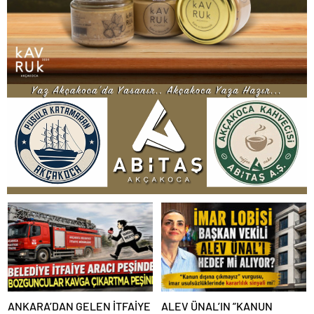
ANKARA’DAN GELEN İTFAİYE
ALEV ÜNAL’IN ”KANUN