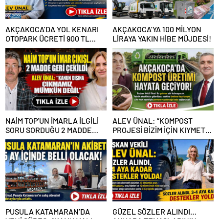
AKÇAKOCA’DA YOL KENARI
AKÇAKOCA’YA 100 MİLYON
OTOPARK ÜCRETİ 900 TL
LİRAYA YAKIN HİBE MÜJDESİ!
OLDU
NAİM TOP’UN İMARLA İLGİLİ
ALEV ÜNAL: “KOMPOST
SORU SORDUĞU 2 MADDE
PROJESİ BİZİM İÇİN KIYMETLİ,
GERİ ÇEKİLDİ
ÜRETİME GEÇECEĞİZ”
PUSULA KATAMARAN’DA
GÜZEL SÖZLER ALINDI…