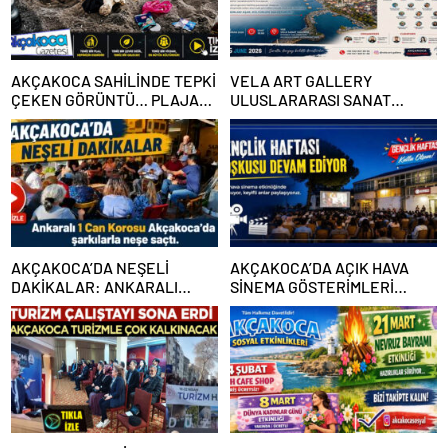
AKÇAKOCA SAHİLİNDE TEPKİ
VELA ART GALLERY
ÇEKEN GÖRÜNTÜ… PLAJA
ULUSLARARASI SANAT
ÇÖP DEĞİL, KİMLİĞİNİZİ
BULUŞMASI AKÇAKOCA’DA
BIRAKIYORSUNUZ
GERÇEKLEŞİYOR
AKÇAKOCA’DA NEŞELİ
AKÇAKOCA’DA AÇIK HAVA
DAKİKALAR: ANKARALI
SİNEMA GÖSTERİMLERİ…
KAFİLE ORTAMA RENK KATTI