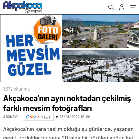
3372 okunma
Akçakoca’nın aynı noktadan çekilmiş
farklı mevsim fotoğrafları
28/01/2022 16:09
ABONE OL
News
Akçakoca’nın kara teslim olduğu şu günlerde, yaşanan
çeşitli zorluklar bir yana 20 yılda bir görülen yoğun kar,