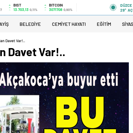
BIST
BITCOIN
DÜZCE
13.703,13
3071708
17
0,11%
0,90%
29°
AÇ
AYİŞ
BELEDİYE
CEMİYET HAYATI
EĞİTİM
SİYA
an Davet Var!..
 Davet Var!..