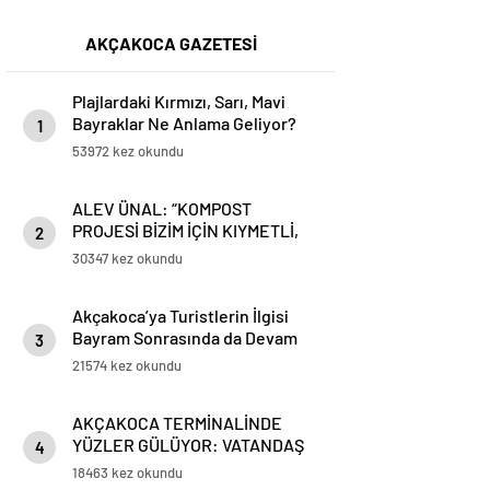
AKÇAKOCA GAZETESİ
Plajlardaki Kırmızı, Sarı, Mavi
Bayraklar Ne Anlama Geliyor?
1
53972 kez okundu
ALEV ÜNAL: “KOMPOST
PROJESİ BİZİM İÇİN KIYMETLİ,
2
ÜRETİME GEÇECEĞİZ”
30347 kez okundu
Akçakoca’ya Turistlerin İlgisi
Bayram Sonrasında da Devam
3
Ediyor
21574 kez okundu
AKÇAKOCA TERMİNALİNDE
YÜZLER GÜLÜYOR: VATANDAŞ
4
VE ESNAFTAN ‘DEĞİŞİME’ TAM
18463 kez okundu
NOT!