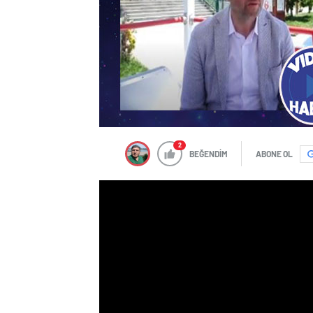
2
BEĞENDİM
ABONE OL