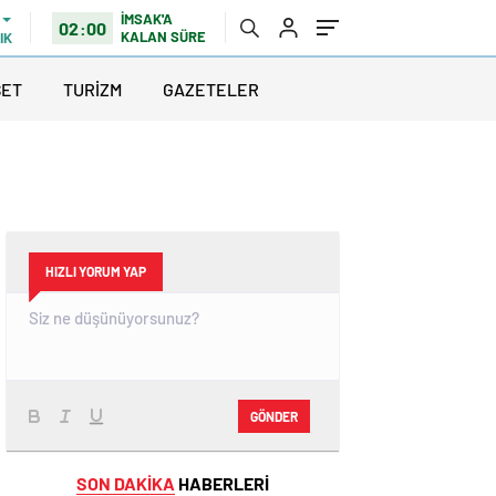
İMSAK'A
02:00
KALAN SÜRE
IK
SET
TURİZM
GAZETELER
HIZLI YORUM YAP
GÖNDER
SON DAKİKA
HABERLERİ