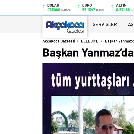
DOLAR
EURO
ALTIN
47,5966
55,1347
6.571,88
0.04%
0.19%
1,
SERVİSLER
AS
Akçakoca Gazetesi
BELEDİYE
Başkan Yanmaz’d
Başkan Yanmaz’dan