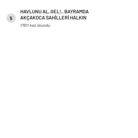
HAVLUNU AL, GEL!.. BAYRAMDA
AKÇAKOCA SAHİLLERİ HALKIN
5
HİZMETİNDE
17911 kez okundu