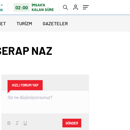
İMSAK'A
02:00
KALAN SÜRE
IK
SET
TURİZM
GAZETELER
 SERAP NAZ
HIZLI YORUM YAP
GÖNDER