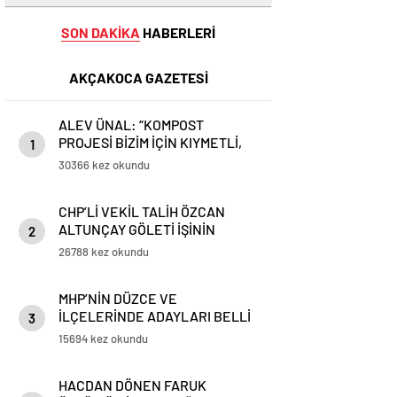
SON DAKİKA
HABERLERİ
AKÇAKOCA GAZETESİ
ALEV ÜNAL: “KOMPOST
PROJESİ BİZİM İÇİN KIYMETLİ,
1
ÜRETİME GEÇECEĞİZ”
30366 kez okundu
CHP’Lİ VEKİL TALİH ÖZCAN
ALTUNÇAY GÖLETİ İŞİNİN
2
PEŞİNİ BIRAKMIYOR
26788 kez okundu
MHP’NİN DÜZCE VE
İLÇELERİNDE ADAYLARI BELLİ
3
OLDU
15694 kez okundu
HACDAN DÖNEN FARUK