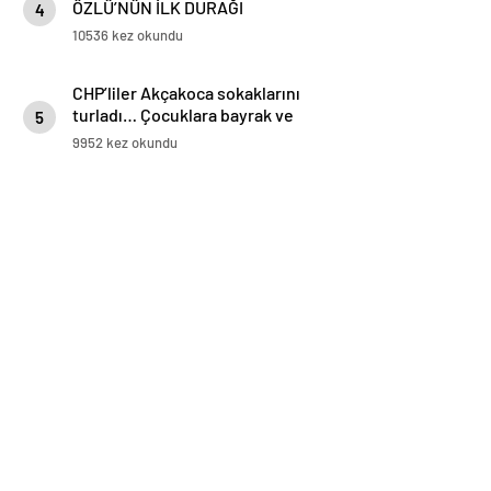
ÖZLÜ’NÜN İLK DURAĞI
4
AKÇAKOCA OLDU
10536 kez okundu
CHP’liler Akçakoca sokaklarını
turladı… Çocuklara bayrak ve
5
balon dağıttı
9952 kez okundu