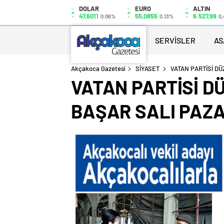
DOLAR
EURO
ALTIN
47,6011
55,0855
6.527,99
0.06%
0.13%
0,
SERVİSLER
AS
Akçakoca Gazetesi
SİYASET
VATAN PARTİSİ DÜ
VATAN PARTİSİ D
BAŞAR SALI PAZAR