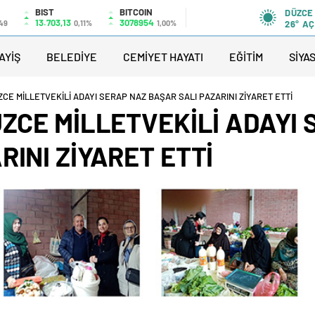
BIST
BITCOIN
DÜZCE
13.703,13
3078954
49
0,11%
1,00%
26°
AÇ
AYİŞ
BELEDİYE
CEMİYET HAYATI
EĞİTİM
SİYA
ZCE MİLLETVEKİLİ ADAYI SERAP NAZ BAŞAR SALI PAZARINI ZİYARET ETTİ
ÜZCE MİLLETVEKİLİ ADAYI
INI ZİYARET ETTİ