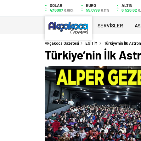
DOLAR
EURO
ALTIN
47,6007
55,0799
6.526,62
0.06%
0.11%
0
SERVİSLER
AS
Akçakoca Gazetesi
EĞİTİM
Türkiye’nin İlk Astr
Türkiye’nin İlk As