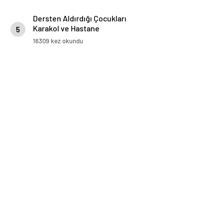
Dersten Aldırdığı Çocukları
Karakol ve Hastane
5
Koridorlarında Dolaştırdı
16309 kez okundu