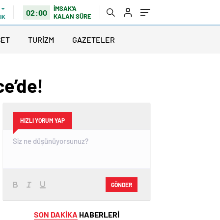
İMSAK'A
02:00
KALAN SÜRE
IK
SET
TURİZM
GAZETELER
ce’de!
HIZLI YORUM YAP
GÖNDER
SON DAKİKA
HABERLERİ