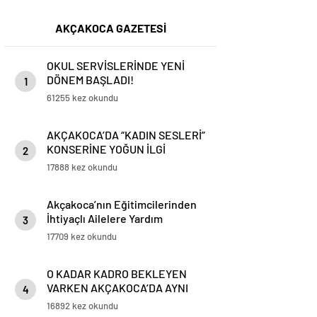
AKÇAKOCA GAZETESİ
OKUL SERVİSLERİNDE YENİ
DÖNEM BAŞLADI!
1
61255 kez okundu
AKÇAKOCA’DA “KADIN SESLERİ”
KONSERİNE YOĞUN İLGİ
2
17888 kez okundu
Akçakoca’nın Eğitimcilerinden
İhtiyaçlı Ailelere Yardım
3
17709 kez okundu
O KADAR KADRO BEKLEYEN
VARKEN AKÇAKOCA’DA AYNI
4
KİŞİ 3 KURUMA YETKİLİ YAPILDI
16892 kez okundu