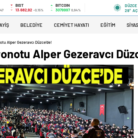
BIST
BITCOIN
DÜZCE
13.682,92
3079997
,47
-0,15%
0,94%
29°
AÇ
AYİŞ
BELEDİYE
CEMİYET HAYATI
EĞİTİM
SİYA
onotu Alper Gezeravcı Düzce’de!
tronotu Alper Gezeravcı Düz