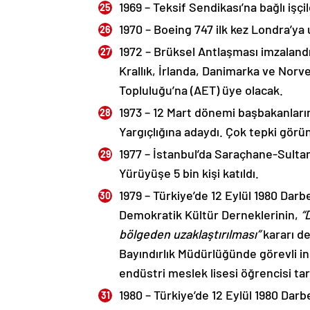
1969 – Teksif Sendikası’na bağlı işçi
1970 – Boeing 747 ilk kez Londra’ya 
1972 – Brüksel Antlaşması imzalandı
Krallık, İrlanda, Danimarka ve Norv
Topluluğu’na (AET) üye olacak.
1973 – 12 Mart dönemi başbakanları
Yargıçlığına adaydı. Çok tepki görün
1977 – İstanbul’da Saraçhane-Sulta
Yürüyüşe 5 bin kişi katıldı.
1979 – Türkiye’de 12 Eylül 1980 Darb
Demokratik Kültür Derneklerinin,
“
bölgeden uzaklaştırılması”
kararı de
Bayındırlık Müdürlüğünde görevli i
endüstri meslek lisesi öğrencisi tar
1980 – Türkiye’de 12 Eylül 1980 Darbe