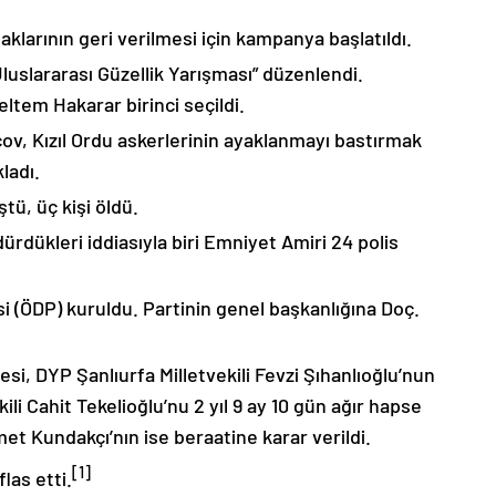
klarının geri verilmesi için kampanya başlatıldı.
“Uluslararası Güzellik Yarışması” düzenlendi.
ltem Hakarar birinci seçildi.
açov, Kızıl Ordu askerlerinin ayaklanmayı bastırmak
ladı.
ştü, üç kişi öldü.
ürdükleri iddiasıyla biri Emniyet Amiri 24 polis
i (ÖDP) kuruldu. Partinin genel başkanlığına Doç.
i, DYP Şanlıurfa Milletvekili Fevzi Şıhanlıoğlu’nun
kili Cahit Tekelioğlu’nu 2 yıl 9 ay 10 gün ağır hapse
t Kundakçı’nın ise beraatine karar verildi.
[1]
las etti.