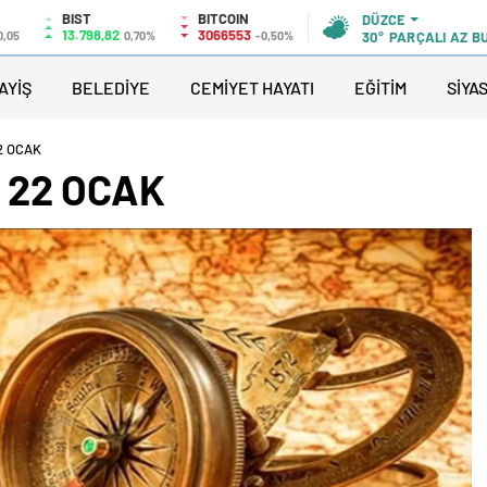
BIST
BITCOIN
DÜZCE
13.798,82
3066553
0,05
0,70%
-0,50%
30°
PARÇALI AZ B
AYİŞ
BELEDİYE
CEMİYET HAYATI
EĞİTİM
SİYA
2 OCAK
 22 OCAK