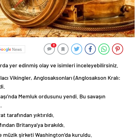
0
News
da yer edinmiş olay ve isimleri inceleyebilirsiniz.
ilacı Vikingler, Anglosaksonları (Anglosakson Kralı:
i.
vaşı’nda Memluk ordusunu yendi. Bu savaşın
.
at tarafından yıktırıldı.
fından Britanya’ya bırakıldı.
 müzik şirketi Washington’da kuruldu.