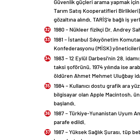
Güvenlik güçleri arama yapmak için
Tarım Satış Kooperatifleri Birlikleri
gözaltına alındı. TARİŞ’e bağlı iş yer
1980 – Nükleer fizikçi Dr. Andrey Sa
1981 – İstanbul Sıkıyönetim Komutanl
Konfederasyonu (MİSK) yöneticileri
1983 – 12 Eylül Darbesi’nin 28. idam
taksi şoförünü, 1974 yılında ise arab
öldüren Ahmet Mehmet Uluğbay ida
1984 – Kullanıcı dostu grafik ara yüzü
bilgisayar olan Apple Macintosh, ün
başlandı.
1987 – Türkiye-Yunanistan Uyum An
parafe edildi.
1987 – Yüksek Sağlık Şurası, tüp be