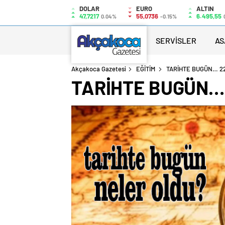
DOLAR
EURO
ALTIN
47,7217
55,0736
6.495,55
0.04%
-0.15%
SERVİSLER
AS
Akçakoca Gazetesi
EĞİTİM
TARİHTE BUGÜN… 2
TARİHTE BUGÜN…