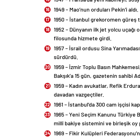
1949 – Mao’nun orduları Pekin’i aldı.
1950 – İstanbul grekoromen güreş ta
1952 – Dünyanın ilk jet yolcu uçağı
filosunda hizmete girdi.
1957 – İsrail ordusu Sina Yarımadası
sürdürdü.
1959 – İzmir Toplu Basın Mahkemesi
Bakşık’a 15 gün, gazetenin sahibi A
1959 – Kadın avukatlar, Refik Erduran
davadan vazgeçtiler.
1961 – İstanbul’da 300 cam işçisi kap
1965 – Yeni Seçim Kanunu Türkiye B
millî bakiye sistemini ve birleşik o
1969 – Fikir Kulüpleri Federasyonu’nu