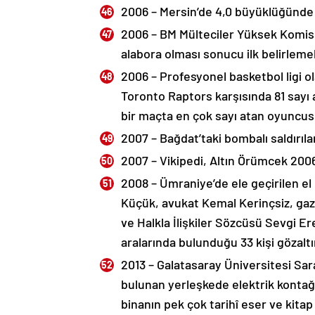
2006 – Mersin’de 4,0 büyüklüğünde
2006 – BM Mülteciler Yüksek Komiser
alabora olması sonucu ilk belirlemel
2006 – Profesyonel basketbol ligi o
Toronto Raptors karşısında 81 sayı 
bir maçta en çok sayı atan oyuncus
2007 – Bağdat’taki bombalı saldırılar
2007 – Vikipedi, Altın Örümcek 2006 
2008 – Ümraniye’de ele geçirilen el
Küçük, avukat Kemal Kerinçsiz, ga
ve Halkla İlişkiler Sözcüsü Sevgi 
aralarında bulunduğu 33 kişi gözaltın
2013 – Galatasaray Üniversitesi Sar
bulunan yerleşkede elektrik kontağı
binanın pek çok tarihî eser ve kitap