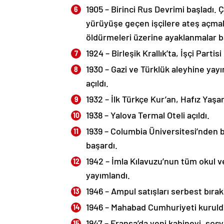
1905 – Birinci Rus Devrimi başladı. Ç
yürüyüşe geçen işçilere ateş açmal
öldürmeleri üzerine ayaklanmalar b
1924 – Birleşik Krallık’ta, İşçi Part
1930 – Gazi ve Türklük aleyhine ya
açıldı.
1932 – İlk Türkçe Kur’an, Hafız Yaş
1938 – Yalova Termal Oteli açıldı.
1939 – Columbia Üniversitesi’nden 
başardı.
1942 – İmla Kılavuzu’nun tüm okul v
yayımlandı.
1946 – Ampul satışları serbest bırakı
1946 – Mahabad Cumhuriyeti kuruld
1947 – Fransa’da yeni kabineyi, sos