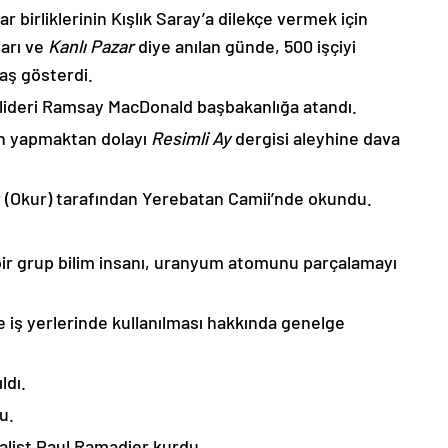
ar birliklerinin Kışlık Saray’a dilekçe vermek için
arı ve
Kanlı Pazar
diye anılan günde, 500 işçiyi
aş gösterdi.
isi lideri Ramsay MacDonald başbakanlığa atandı.
yın yapmaktan dolayı
Resimli Ay
dergisi aleyhine dava
ar (Okur) tarafından Yerebatan Camii’nde okundu.
bir grup bilim insanı, uranyum atomunu parçalamayı
e iş yerlerinde kullanılması hakkında genelge
ldı.
u.
yalist Paul Ramadier kurdu.