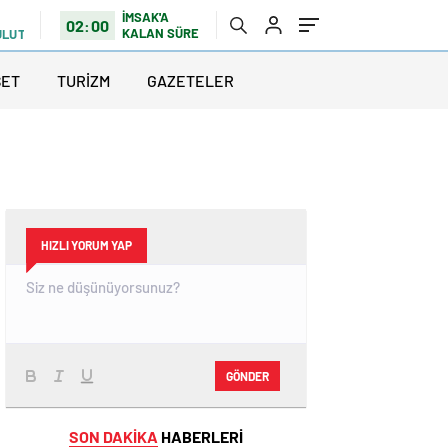
İMSAK'A
02:00
KALAN SÜRE
ULUTLU
SET
TURİZM
GAZETELER
HIZLI YORUM YAP
GÖNDER
SON DAKİKA
HABERLERİ