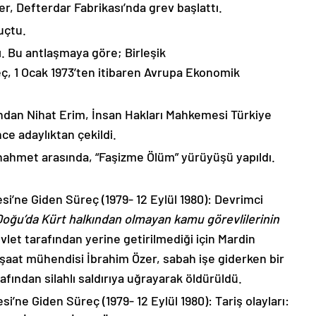
ler, Defterdar Fabrikası’nda grev başlattı.
uçtu.
. Bu antlaşmaya göre; Birleşik
eç, 1 Ocak 1973’ten itibaren Avrupa Ekonomik
ndan Nihat Erim, İnsan Hakları Mahkemesi Türkiye
ce adaylıktan çekildi.
nahmet arasında, “Faşizme Ölüm” yürüyüşü yapıldı.
esi’ne Giden Süreç (1979- 12 Eylül 1980): Devrimci
Doğu’da Kürt halkından olmayan kamu görevlilerinin
vlet tarafından yerine getirilmediği için Mardin
nşaat mühendisi İbrahim Özer, sabah işe giderken bir
afından silahlı saldırıya uğrayarak öldürüldü.
si’ne Giden Süreç (1979- 12 Eylül 1980): Tariş olayları: