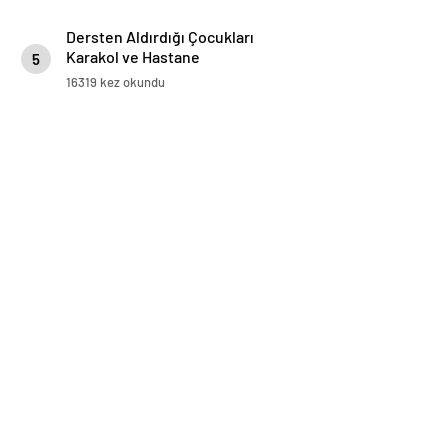
Dersten Aldırdığı Çocukları
Karakol ve Hastane
5
Koridorlarında Dolaştırdı
16319 kez okundu