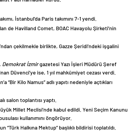
kımı, İstanbul’da Paris takımını 7-1 yendi.
 olan de Havilland Comet, BOAC Havayolu Şirketi’nin
’ndan çekilmekle birlikte, Gazze Şeridi’ndeki işgalini
,
Demokrat İzmir
gazetesi Yazı İşleri Müdürü Şeref
dnan Düvenci’ye ise, 1 yıl mahkûmiyet cezası verdi.
’a “Bir Kilo Namus” adlı yapıtı nedeniyle açtıkları
alı salon toplantısı yaptı.
üyük Millet Meclisi’nde kabul edildi. Yeni Seçim Kanunu
y pusulası kullanımını öngörüyor.
n “Türk Halkına Mektup” başlıklı bildirisi toplatıldı.