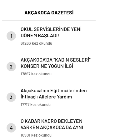
AKÇAKOCA GAZETESİ
OKUL SERVİSLERİNDE YENİ
DÖNEM BAŞLADI!
1
61263 kez okundu
AKÇAKOCA’DA “KADIN SESLERİ”
KONSERİNE YOĞUN İLGİ
2
17897 kez okundu
Akçakoca’nın Eğitimcilerinden
İhtiyaçlı Ailelere Yardım
3
17717 kez okundu
O KADAR KADRO BEKLEYEN
VARKEN AKÇAKOCA’DA AYNI
4
KİŞİ 3 KURUMA YETKİLİ YAPILDI
16901 kez okundu