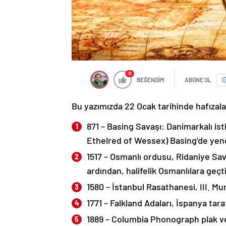
0
BEĞENDİM
ABONE OL
Bu yazımızda 22 Ocak tarihinde hafızalar
871 – Basing Savaşı: Danimarkalı ist
Ethelred of Wessex) Basing’de yend
1517 – Osmanlı ordusu, Ridaniye Sa
ardından, halifelik Osmanlılara geçti
1580 – İstanbul Rasathanesi, III. Mur
1771 – Falkland Adaları, İspanya tara
1889 – Columbia Phonograph plak ve