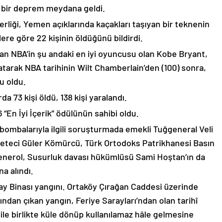
 bir deprem meydana geldi.
liği, Yemen açıklarında kaçakları taşıyan bir teknenin
ere göre 22 kişinin öldüğünü bildirdi.
lan NBA’in şu andaki en iyi oyuncusu olan Kobe Bryant,
atarak NBA tarihinin Wilt Chamberlain’den (100) sonra,
u oldu.
da 73 kişi öldü, 138 kişi yaralandı.
“En İyi İçerik” ödülünün sahibi oldu.
 bombalarıyla ilgili soruşturmada emekli Tuğgeneral Veli
zeteci Güler Kömürcü, Türk Ortodoks Patrikhanesi Basın
Erenerol, Susurluk davası hükümlüsü Sami Hoştan’ın da
a alındı.
ay Binası yangını. Ortaköy Çırağan Caddesi üzerinde
ndan çıkan yangın, Feriye Sarayları’ndan olan tarihî
 ile birlikte küle dönüp kullanılamaz hâle gelmesine