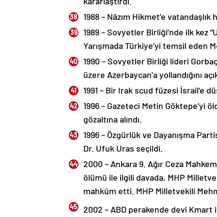
kararlaştırdı.
1988 – Nâzım Hikmet’e vatandaşlık ha
1989 – Sovyetler Birliği’nde ilk kez 
Yarışmada Türkiye’yi temsil eden Me
1990 – Sovyetler Birliği lideri Gorb
üzere Azerbaycan’a yollandığını açık
1991 – Bir Irak scud füzesi İsrail’e dü
1996 – Gazeteci Metin Göktepe’yi öld
gözaltına alındı.
1996 – Özgürlük ve Dayanışma Partis
Dr. Ufuk Uras seçildi.
2000 – Ankara 9. Ağır Ceza Mahkemes
ölümü ile ilgili davada, MHP Milletve
mahkûm etti. MHP Milletvekili Mehme
2002 – ABD perakende devi Kmart if