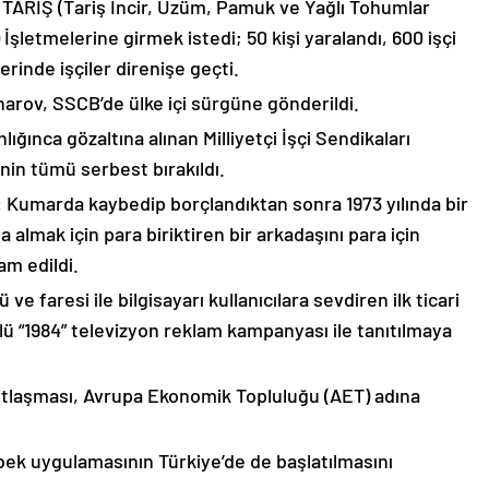
 TARİŞ (Tariş İncir, Üzüm, Pamuk ve Yağlı Tohumlar
) İşletmelerine girmek istedi; 50 kişi yaralandı, 600 işçi
lerinde işçiler direnişe geçti.
harov, SSCB’de ülke içi sürgüne gönderildi.
ığınca gözaltına alınan Milliyetçi İşçi Sendikaları
nin tümü serbest bırakıldı.
ı: Kumarda kaybedip borçlandıktan sonra 1973 yılında bir
a almak için para biriktiren bir arkadaşını para için
m edildi.
 ve faresi ile bilgisayarı kullanıcılara sevdiren ilk ticari
lü “1984” televizyon reklam kampanyası ile tanıtılmaya
tlaşması, Avrupa Ekonomik Topluluğu (AET) adına
bek uygulamasının Türkiye’de de başlatılmasını