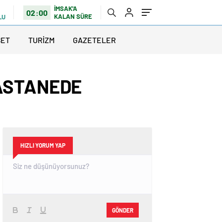
İMSAK'A
02:00
KALAN SÜRE
LU
SET
TURİZM
GAZETELER
HASTANEDE
HIZLI YORUM YAP
GÖNDER