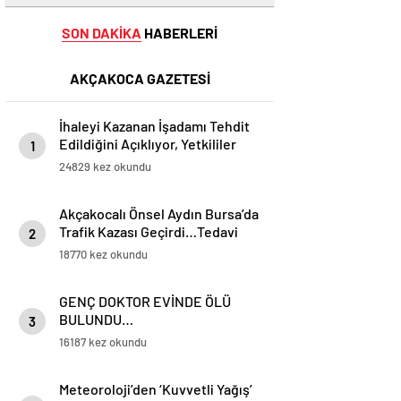
SON DAKİKA
HABERLERİ
AKÇAKOCA GAZETESİ
İhaleyi Kazanan İşadamı Tehdit
Edildiğini Açıklıyor, Yetkililer
1
Suskun!
24829 kez okundu
Akçakocalı Önsel Aydın Bursa’da
Trafik Kazası Geçirdi…Tedavi
2
Altına Alınan Gencin Hayati
18770 kez okundu
Tehlikesi Sürüyor
GENÇ DOKTOR EVİNDE ÖLÜ
BULUNDU…
3
16187 kez okundu
Meteoroloji’den ‘Kuvvetli Yağış’