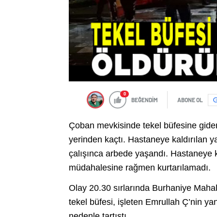
0
BEĞENDİM
ABONE OL
Çoban mevkisinde tekel büfesine giden 
yerinden kaçtı. Hastaneye kaldırılan y
çalışınca arbede yaşandı. Hastaneye ka
müdahalesine rağmen kurtarılamadı.
Olay 20.30 sırlarında Burhaniye Maha
t
ekel büfesi
,
işleten Emrullah Ç’nin yan
nedenle tartıştı.