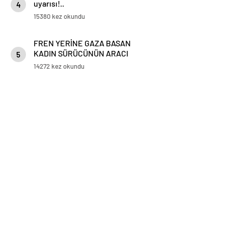
uyarısı!..
4
15380 kez okundu
FREN YERİNE GAZA BASAN
KADIN SÜRÜCÜNÜN ARACI
5
KORKULUKLARDA ASILI KALDI
14272 kez okundu