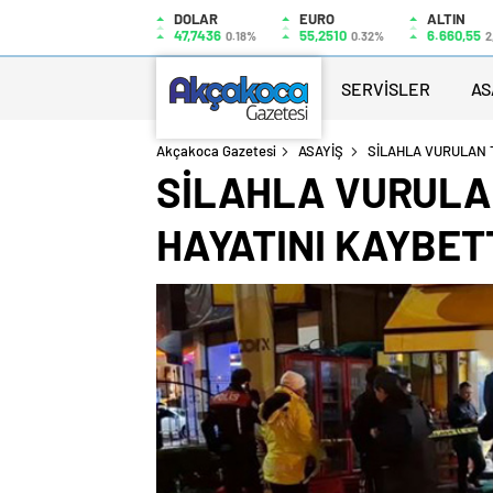
DOLAR
EURO
ALTIN
47,7436
55,2510
6.660,55
0.18%
0.32%
2
SERVİSLER
AS
Akçakoca Gazetesi
ASAYİŞ
SİLAHLA VURULAN T
SİLAHLA VURULA
HAYATINI KAYBET