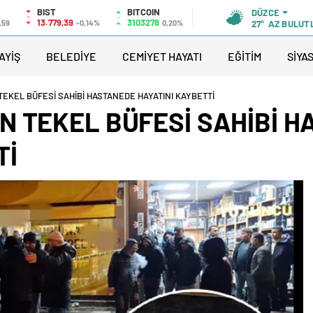
BIST
BITCOIN
DÜZCE
13.779,39
3103278
,59
-0,14%
0,20%
27°
AZ BULUT
AYİŞ
BELEDİYE
CEMİYET HAYATI
EĞİTİM
SİYA
EKEL BÜFESİ SAHİBİ HASTANEDE HAYATINI KAYBETTİ
N TEKEL BÜFESİ SAHİBİ 
Tİ