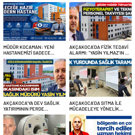
MÜDÜR KOCAMAN: YENİ
AKÇAKOCA’DA FİZİK TEDAVİ
HASTANEMİZİ SADECE
ALARMI: “YASİN YILMAZ’IN BU
BUGÜNÜ DEĞİL GELECEĞİ
SESE KULAK VERECEĞİNE
DÜŞÜNEREK DONATTIK
İNANIYORUZ”
AKÇAKOCA’YA DEV SAĞLIK
AKÇAKOCA’DA SITMA İLE
YATIRIMININ PERDE
MÜCADELEYE YÖNELİK
ARKASINDA YASİN YILMAZ
EĞİTİM
İMZASI…