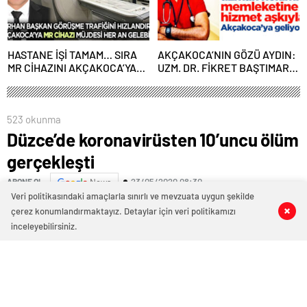
HASTANE İŞİ TAMAM… SIRA
AKÇAKOCA’NIN GÖZÜ AYDIN:
MR CİHAZINI AKÇAKOCA’YA
UZM. DR. FİKRET BAŞTIMAR
KAZANDIRMAKTA
AKÇAKOCA’YA GELİYOR
523 okunma
Düzce’de koronavirüsten 10’uncu ölüm
gerçekleşti
23/05/2020 08:30
ABONE OL
News
Veri politikasındaki amaçlarla sınırlı ve mevzuata uygun şekilde
Korona virüs ile mücadele devam ederken, Düzce’de
çerez konumlandırmaktayız. Detaylar için veri politikamızı
0
0
0
0
onuncu ölüm gerçekleşti.
inceleyebilirsiniz.
Düzce’de Korona virüs nedeni ile ölüm sayısı 10’a
yükseldi. Edinilen bilgilere göre, 73 yaşındaki Tükez
Düzgün bir kaç gün önce Korona virüs takipli olan bir