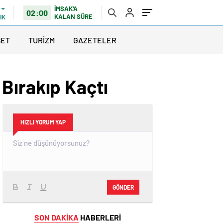
İMSAK'A
02:00
KALAN SÜRE
IK
SET
TURİZM
GAZETELER
Bırakıp Kaçtı
HIZLI YORUM YAP
GÖNDER
SON DAKİKA
HABERLERİ