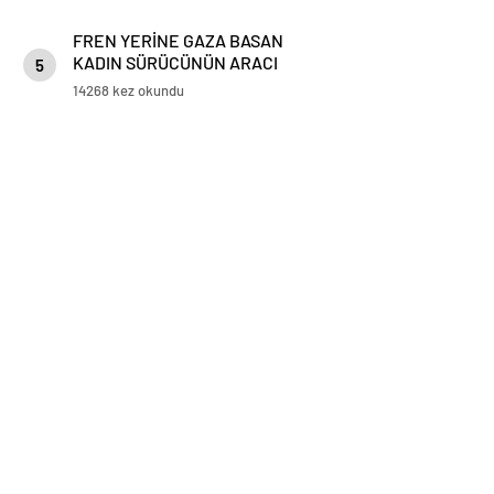
FREN YERİNE GAZA BASAN
KADIN SÜRÜCÜNÜN ARACI
5
KORKULUKLARDA ASILI KALDI
14268 kez okundu