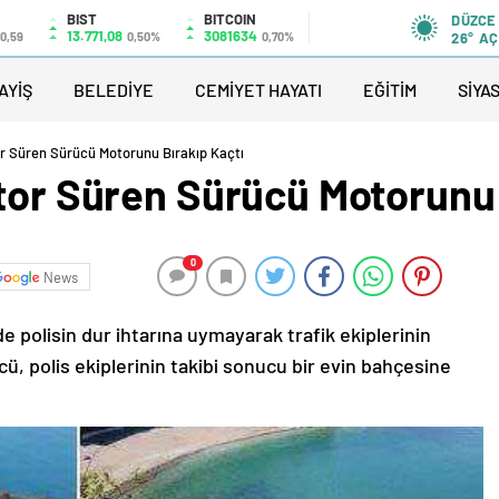
BIST
BITCOIN
DÜZCE
13.771,08
3081634
0,59
0,50%
0,70%
26°
AÇ
AYİŞ
BELEDİYE
CEMİYET HAYATI
EĞİTİM
SİYA
or Süren Sürücü Motorunu Bırakıp Kaçtı
otor Süren Sürücü Motorunu 
0
News
 polisin dur ihtarına uymayarak trafik ekiplerinin
, polis ekiplerinin takibi sonucu bir evin bahçesine