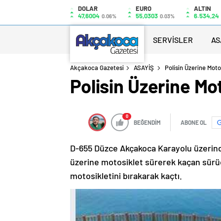
DOLAR
EURO
ALTIN
47,6004
55,0303
6.534,24
0.06%
0.03%
SERVİSLER
AS
Akçakoca Gazetesi
ASAYİŞ
Polisin Üzerine Mot
Polisin Üzerine M
0
BEĞENDİM
ABONE OL
D-655 Düzce Akçakoca Karayolu üzerinde
üzerine motosiklet sürerek kaçan sürücü
motosikletini bırakarak kaçtı.