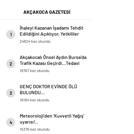
AKÇAKOCA GAZETESİ
İhaleyi Kazanan İşadamı Tehdit
Edildiğini Açıklıyor, Yetkililer
1
Suskun!
24824 kez okundu
Akçakocalı Önsel Aydın Bursa’da
Trafik Kazası Geçirdi…Tedavi
2
Altına Alınan Gencin Hayati
18767 kez okundu
Tehlikesi Sürüyor
GENÇ DOKTOR EVİNDE ÖLÜ
BULUNDU…
3
16184 kez okundu
Meteoroloji’den ‘Kuvvetli Yağış’
uyarısı!..
4
15376 kez okundu