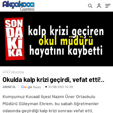
4747 okunma
Okulda kalp krizi geçirdi, vefat etti!..
31/08/2021 14:39
ABONE OL
News
Komşumuz Kocaali ilçesi Nazım Üner Ortaokulu
Müdürü Süleyman Ekrem, bu sabah öğretmenler
odasında geçirdiği kalp krizi sonrası vefat etti.