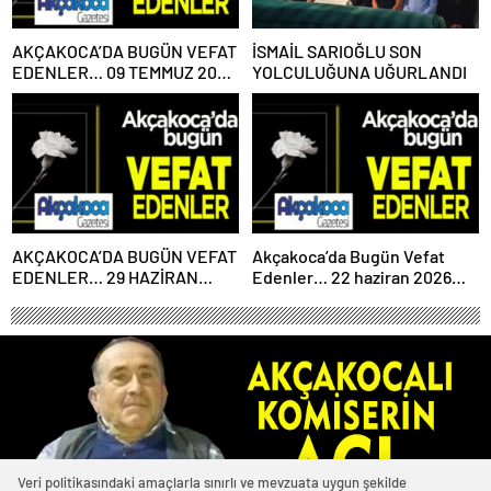
AKÇAKOCA’DA BUGÜN VEFAT
İSMAİL SARIOĞLU SON
EDENLER… 09 TEMMUZ 2026
YOLCULUĞUNA UĞURLANDI
PERŞEMBE
AKÇAKOCA’DA BUGÜN VEFAT
Akçakoca’da Bugün Vefat
EDENLER… 29 HAZİRAN
Edenler… 22 haziran 2026
2026 PAZARTESİ
Pazartesi
Veri politikasındaki amaçlarla sınırlı ve mevzuata uygun şekilde