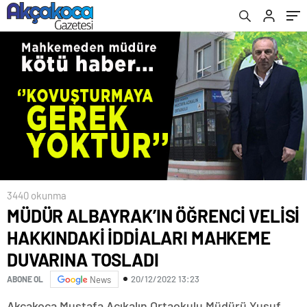
TOSLADI
3440 okunma
MÜDÜR ALBAYRAK’IN ÖĞRENCİ VELİSİ
HAKKINDAKİ İDDİALARI MAHKEME
DUVARINA TOSLADI
20/12/2022 13:23
ABONE OL
News
Akçakoca Mustafa Açıkalın Ortaokulu Müdürü Yusuf