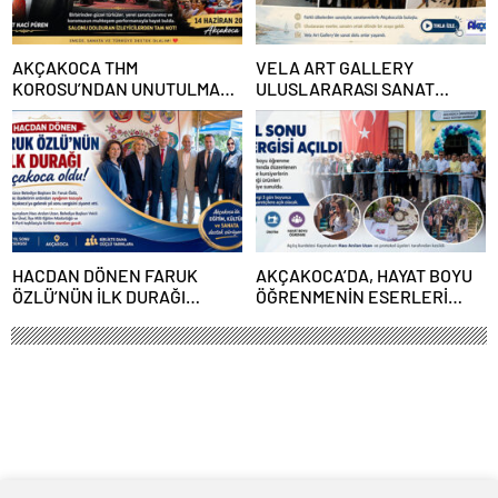
AKÇAKOCA THM
VELA ART GALLERY
KOROSU’NDAN UNUTULMAZ
ULUSLARARASI SANAT
GECE
BULUŞMASI AKÇAKOCA’DA
SANATSEVERLERLE
BULUŞTU
HACDAN DÖNEN FARUK
AKÇAKOCA’DA, HAYAT BOYU
ÖZLÜ’NÜN İLK DURAĞI
ÖĞRENMENİN ESERLERİ
AKÇAKOCA OLDU
GÖRÜCÜYE ÇIKTI