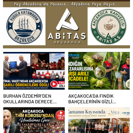
BURHAN ÖZDEMİR’DEN
AKÇAKOCA’DA FINDIK
OKULLARINDA DERECE
BAHÇELERİNİN GİZLİ
YAPAN ÖĞRENCİLERE
DÜŞMANINA KARŞI ARILI
BAŞARI BELGELERİ VE
MÜCADELE
BURSLAR VERİLDİ