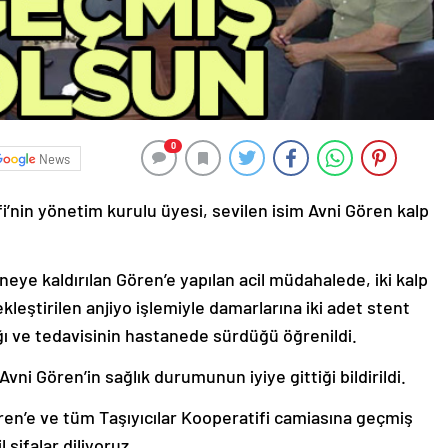
0
News
i’nin yönetim kurulu üyesi, sevilen isim Avni Gören kalp
aneye kaldırılan Gören’e yapılan acil müdahalede, iki kalp
kleştirilen anjiyo işlemiyle damarlarına iki adet stent
ğı ve tedavisinin hastanede sürdüğü öğrenildi.
Avni Gören’in sağlık durumunun iyiye gittiği bildirildi.
ren’e ve tüm Taşıyıcılar Kooperatifi camiasına geçmiş
l şifalar diliyoruz.