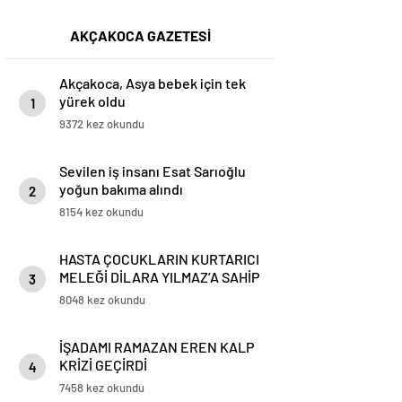
AKÇAKOCA GAZETESİ
Akçakoca, Asya bebek için tek
yürek oldu
1
9372 kez okundu
Sevilen iş insanı Esat Sarıoğlu
yoğun bakıma alındı
2
8154 kez okundu
HASTA ÇOCUKLARIN KURTARICI
MELEĞİ DİLARA YILMAZ’A SAHİP
3
ÇIKALIM
8048 kez okundu
İŞADAMI RAMAZAN EREN KALP
KRİZİ GEÇİRDİ
4
7458 kez okundu