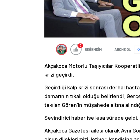
0
BEĞENDİM
ABONE OL
Akçakoca Motorlu Taşıyıcılar Kooperatif
krizi geçirdi.
Geçirdiği kalp krizi sonrası derhal hast
damarının tıkalı olduğu belirlendi. Gerçe
takılan Gören’in müşahede altına alındı
Sevindirici haber ise kısa sürede geldi. 
Akçakoca Gazetesi ailesi olarak Avni Gö
olsun dileklerimizi iletiyor, kendisine aci