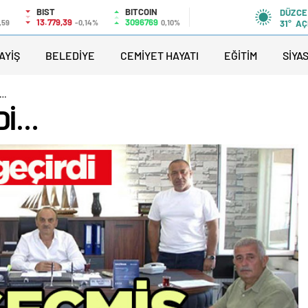
BIST
BITCOIN
DÜZCE
13.779,39
3096769
,59
-0,14%
0,10%
31°
AÇ
AYİŞ
BELEDİYE
CEMİYET HAYATI
EĞİTİM
SİYA
İ…
Dİ…