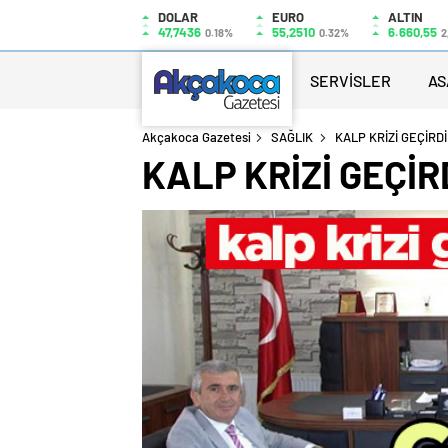
DOLAR
EURO
ALTIN
47,7436
55,2510
6.660,55
0.18%
0.32%
2
SERVİSLER
AS
Akçakoca Gazetesi
SAĞLIK
KALP KRİZİ GEÇİRD
KALP KRİZİ GEÇİR