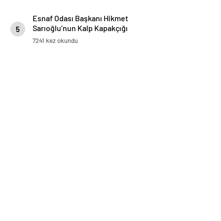
Esnaf Odası Başkanı Hikmet
Sarıoğlu’nun Kalp Kapakçığı
5
Değişti
7241 kez okundu