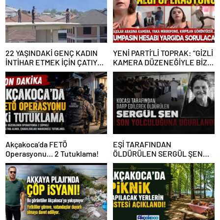
22 YAŞINDAKİ GENÇ KADIN
YENİ PARTİ’Lİ TOPRAK: “GİZLİ
İNTİHAR ETMEK İÇİN ÇATIYA
KAMERA DÜZENEĞİYLE BİZE
ÇIKTI
ALGI OPERASYONU YAPILDI”
Akçakoca’da FETÖ
EŞİ TARAFINDAN
Operasyonu… 2 Tutuklama!
ÖLDÜRÜLEN SERGÜL ŞEN
SON YOLCULUĞUNA
UĞURLANDI