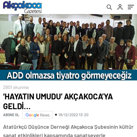
YÜKSEKTİ
2901 okunma
‘HAYATIN UMUDU’ AKÇAKOCA’YA
GELDİ…
19/12/2022 13:20
ABONE OL
News
Atatürkçü Düşünce Derneği Akçakoca Şubesinin kültür
sanat etkinlikleri kapsamında sanatseverle