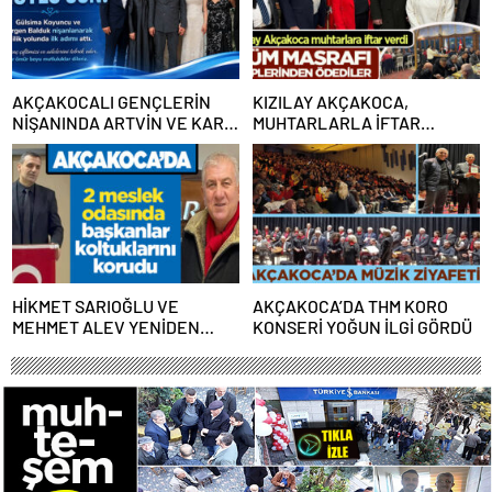
AKÇAKOCALI GENÇLERİN
KIZILAY AKÇAKOCA,
NİŞANINDA ARTVİN VE KARS
MUHTARLARLA İFTAR
OYUNLARI BİRLİKTE
SOFRASINDA BULUŞTU
OYNANDI
HİKMET SARIOĞLU VE
AKÇAKOCA’DA THM KORO
MEHMET ALEV YENİDEN
KONSERİ YOĞUN İLGİ GÖRDÜ
BAŞKAN SEÇİLDİLER