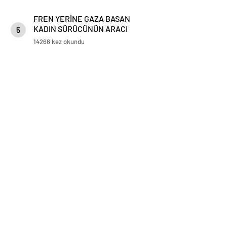
FREN YERİNE GAZA BASAN
KADIN SÜRÜCÜNÜN ARACI
5
KORKULUKLARDA ASILI KALDI
14268 kez okundu