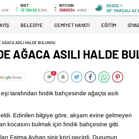
BIST
BITCOIN
DÜZCE
13.798,82
3065534
-0,10
0,70%
-0,50%
30°
PARÇALI AZ
AYİŞ
BELEDİYE
CEMİYET HAYATI
EĞİTİM
SİYA
E AĞACA ASILI HALDE BULUNDU
DE AĞACA ASILI HALDE B
0
News
i eşi tarafından fındık bahçesinde ağaçta asılı
ldi. Edinilen bilgiye göre, akşam evine gelmeyen
 kocasını bulmak için fındık bahçesine gitti.
lan Fatma Ayhan sinir krizi geçirdi. Durumun