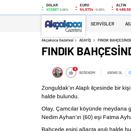
DOLAR
EURO
ALTIN
47,5967
54,9734
6.489,59
0.06%
-0.08%
SERVİSLER
AS
Akçakoca Gazetesi
ASAYİŞ
FINDIK BAHÇESİND
FINDIK BAHÇESİN
0
BEĞENDİM
ABONE OL
Zonguldak’ın Alaplı ilçesinde bir kiş
halde bulundu.
Olay, Çamcılar köyünde meydana ge
Nedim Ayhan’ın (60) eşi Fatma Ayhan
Bahçede eşini ağaçta asılı halde bu