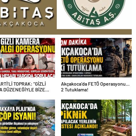
RTİ’Lİ TOPRAK: “GİZLİ
Akçakoca’da FETÖ Operasyonu…
 DÜZENEĞİYLE BİZE
2 Tutuklama!
PERASYONU YAPILDI”