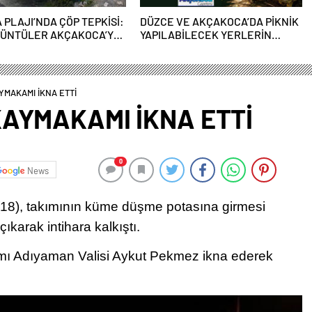
 PLAJI’NDA ÇÖP TEPKİSİ:
DÜZCE VE AKÇAKOCA’DA PİKNİK
RÜNTÜLER AKÇAKOCA’YA
YAPILABİLECEK YERLERİN
IYOR
LİSTESİ AÇIKLANDI!
YMAKAMI İKNA ETTİ
AYMAKAMI İKNA ETTİ
0
News
(18), takımının küme düşme potasına girmesi
ıkarak intihara kalkıştı.
mı Adıyaman Valisi Aykut Pekmez ikna ederek