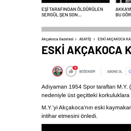
EŞİ TARAFINDAN ÖLDÜRÜLEN
AKKAYA
SERGÜL ŞEN SON
BU GÖ
YOLCULUĞUNA UĞURLANDI
YAKIŞM
Akçakoca Gazetesi
ASAYİŞ
ESKİ AKÇAKOCA KA
ESKİ AKÇAKOCA K
0
BEĞENDİM
ABONE OL
Adıyaman 1954 Spor taraftarı M.Y. 
nedeniyle üst geçitteki korkuluklara ç
M.Y.’yi Akçakoca’nın eski kaymaka
intihar etmesini önledi.