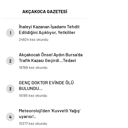
AKÇAKOCA GAZETESİ
İhaleyi Kazanan İşadamı Tehdit
Edildiğini Açıklıyor, Yetkililer
1
Suskun!
24824 kez okundu
Akçakocalı Önsel Aydın Bursa’da
Trafik Kazası Geçirdi…Tedavi
2
Altına Alınan Gencin Hayati
18768 kez okundu
Tehlikesi Sürüyor
GENÇ DOKTOR EVİNDE ÖLÜ
BULUNDU…
3
16185 kez okundu
Meteoroloji’den ‘Kuvvetli Yağış’
uyarısı!..
4
15377 kez okundu