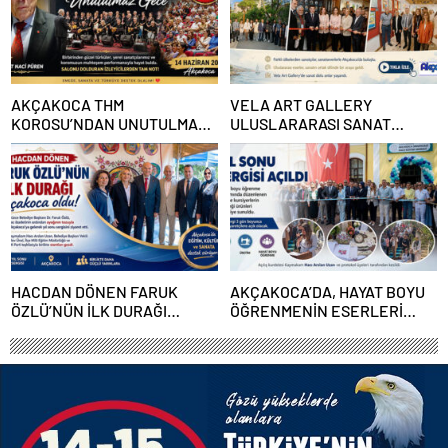
AKÇAKOCA THM
VELA ART GALLERY
KOROSU’NDAN UNUTULMAZ
ULUSLARARASI SANAT
GECE
BULUŞMASI AKÇAKOCA’DA
SANATSEVERLERLE
BULUŞTU
HACDAN DÖNEN FARUK
AKÇAKOCA’DA, HAYAT BOYU
ÖZLÜ’NÜN İLK DURAĞI
ÖĞRENMENİN ESERLERİ
AKÇAKOCA OLDU
GÖRÜCÜYE ÇIKTI