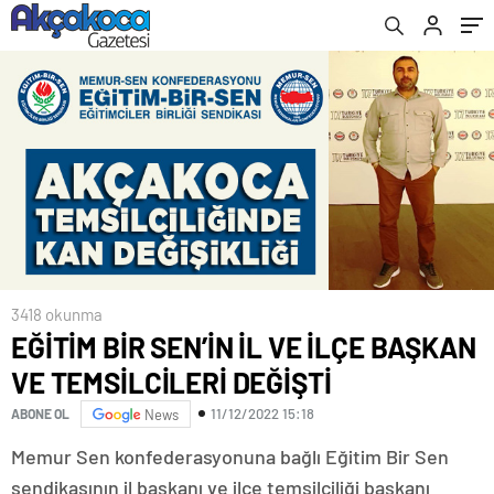
3418 okunma
EĞİTİM BİR SEN’İN İL VE İLÇE BAŞKAN
VE TEMSİLCİLERİ DEĞİŞTİ
11/12/2022 15:18
ABONE OL
News
Memur Sen konfederasyonuna bağlı Eğitim Bir Sen
sendikasının il başkanı ve ilçe temsilciliği başkanı