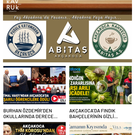
BURHAN ÖZDEMİR’DEN
AKÇAKOCA’DA FINDIK
OKULLARINDA DERECE
BAHÇELERİNİN GİZLİ
YAPAN ÖĞRENCİLERE
DÜŞMANINA KARŞI ARILI
BAŞARI BELGELERİ VE
MÜCADELE
BURSLAR VERİLDİ