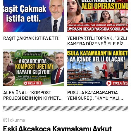
RAŞİT ÇAKMAK İSTİFA ETTİ!
YENİ PARTİ’Lİ TOPRAK: “GİZLİ
KAMERA DÜZENEĞİYLE BİZE
ALGI OPERASYONU YAPILDI”
ALEV ÜNAL: “KOMPOST
PUSULA KATAMARAN’DA
PROJESİ BİZİM İÇİN KIYMETLİ,
YENİ SÜREÇ: “KAMU MALI
ÜRETİME GEÇECEĞİZ”
ÇÜRÜMEYE TERK EDİLEMEZ”
851 okunma
Eski Akçakoca Kaymakamı Aykut