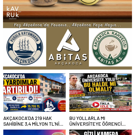
AKÇAKOCA’DA 219 HAK
BU YOLLARLA MI
SAHİBİNE 3,4 MİLYON TL’NİN
ÜNİVERSİTEYE ÖĞRENCİ
ÜZERİNDE DESTEK
ÇAĞIRACAĞIZ?