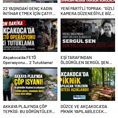
22 YAŞINDAKİ GENÇ KADIN
YENİ PARTİ’Lİ TOPRAK: “GİZLİ
İNTİHAR ETMEK İÇİN ÇATIYA
KAMERA DÜZENEĞİYLE BİZE
ÇIKTI
ALGI OPERASYONU YAPILDI”
Akçakoca’da FETÖ
EŞİ TARAFINDAN
Operasyonu… 2 Tutuklama!
ÖLDÜRÜLEN SERGÜL ŞEN
SON YOLCULUĞUNA
UĞURLANDI
AKKAYA PLAJI’NDA ÇÖP
DÜZCE VE AKÇAKOCA’DA
TEPKİSİ: BU GÖRÜNTÜLER
PİKNİK YAPILABİLECEK
AKÇAKOCA’YA YAKIŞMIYOR
YERLERİN LİSTESİ