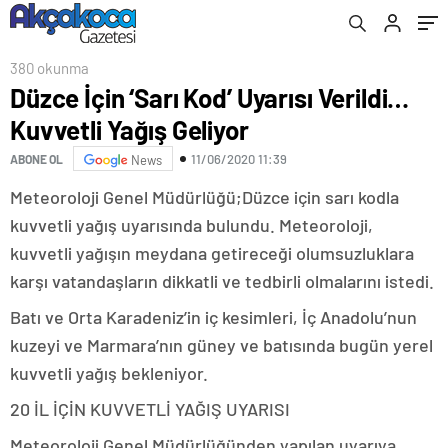
380 okunma
Düzce İçin ‘Sarı Kod’ Uyarısı Verildi…
Kuvvetli Yağış Geliyor
11/06/2020 11:39
ABONE OL
News
Meteoroloji Genel Müdürlüğü;Düzce için sarı kodla
kuvvetli yağış uyarısında bulundu. Meteoroloji,
kuvvetli yağışın meydana getireceği olumsuzluklara
karşı vatandaşların dikkatli ve tedbirli olmalarını istedi.
Batı ve Orta Karadeniz’in iç kesimleri, İç Anadolu’nun
kuzeyi ve Marmara’nın güney ve batısında bugün yerel
kuvvetli yağış bekleniyor.
20 İL İÇİN KUVVETLİ YAĞIŞ UYARISI
Meteoroloji Genel Müdürlüğünden yapılan uyarıya