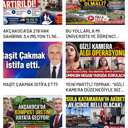
AKÇAKOCA’DA 219 HAK
BU YOLLARLA MI
SAHİBİNE 3,4 MİLYON TL’NİN
ÜNİVERSİTEYE ÖĞRENCİ
ÜZERİNDE DESTEK
ÇAĞIRACAĞIZ?
RAŞİT ÇAKMAK İSTİFA ETTİ!
YENİ PARTİ’Lİ TOPRAK: “GİZLİ
KAMERA DÜZENEĞİYLE BİZE
ALGI OPERASYONU YAPILDI”