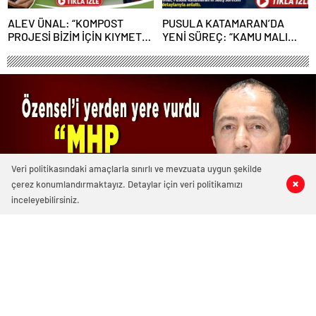
ALEV ÜNAL: “KOMPOST
PUSULA KATAMARAN’DA
PROJESİ BİZİM İÇİN KIYMETLİ,
YENİ SÜREÇ: “KAMU MALI
ÜRETİME GEÇECEĞİZ”
ÇÜRÜMEYE TERK EDİLEMEZ”
Veri politikasındaki amaçlarla sınırlı ve mevzuata uygun şekilde
çerez konumlandırmaktayız. Detaylar için veri politikamızı
0
2
0
0
inceleyebilirsiniz.
5390 okunma
Caboğlu: Belediyemizi 3-5 tane
çapulcuya yem etmeyiz!