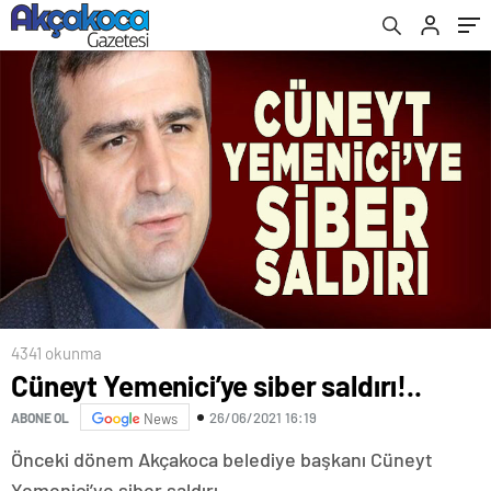
4341 okunma
Cüneyt Yemenici’ye siber saldırı!..
26/06/2021 16:19
ABONE OL
News
Önceki dönem Akçakoca belediye başkanı Cüneyt
Yemenici’ye siber saldırı.