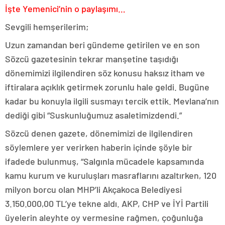
İşte Yemenici’nin o paylaşımı…
Sevgili hemşerilerim;
Uzun zamandan beri gündeme getirilen ve en son
Sözcü gazetesinin tekrar manşetine taşıdığı
dönemimizi ilgilendiren söz konusu haksız itham ve
iftiralara açıklık getirmek zorunlu hale geldi. Bugüne
kadar bu konuyla ilgili susmayı tercik ettik. Mevlana’nın
dediği gibi “Suskunluğumuz asaletimizdendi.”
Sözcü denen gazete, dönemimizi de ilgilendiren
söylemlere yer verirken haberin içinde şöyle bir
ifadede bulunmuş, “Salgınla mücadele kapsamında
kamu kurum ve kuruluşları masraflarını azaltırken, 120
milyon borcu olan MHP’li Akçakoca Belediyesi
3.150.000,00 TL’ye tekne aldı. AKP, CHP ve İYİ Partili
üyelerin aleyhte oy vermesine rağmen, çoğunluğa