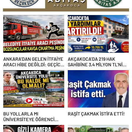
ANKARA’DAN GELEN İTFAİYE
AKÇAKOCA’DA 219 HAK
ARACI HİBE DEĞİLDİ: GEÇİCİ
SAHİBİNE 3,4 MİLYON TL’NİN
GÖREVLENDİRME SONA ERDİ
ÜZERİNDE DESTEK
BU YOLLARLA MI
RAŞİT ÇAKMAK İSTİFA ETTİ!
ÜNİVERSİTEYE ÖĞRENCİ
ÇAĞIRACAĞIZ?