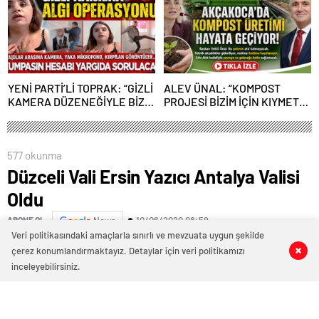
YENİ PARTİ’Lİ TOPRAK: “GİZLİ
ALEV ÜNAL: “KOMPOST
KAMERA DÜZENEĞİYLE BİZE
PROJESİ BİZİM İÇİN KIYMETLİ,
ALGI OPERASYONU YAPILDI”
ÜRETİME GEÇECEĞİZ”
577 okunma
Düzceli Vali Ersin Yazıcı Antalya Valisi
Oldu
10/06/2020 08:59
ABONE OL
News
Veri politikasındaki amaçlarla sınırlı ve mevzuata uygun şekilde
İçişleri Bakanlığı tarafından hazırlanan Valiler
çerez konumlandırmaktayız. Detaylar için veri politikamızı
0
0
0
0
kararnamesi Cumhurbaşkanı Recep Tayyip Erdoğan’ın
inceleyebilirsiniz.
onayı ile yayımlandı.
Kararnameye göre 17 ilin valisi Mülkiye Başmüfettişi