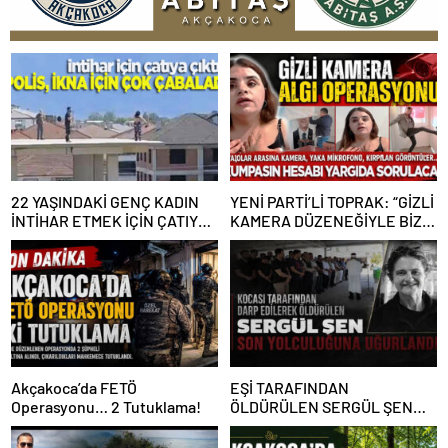
22 YAŞINDAKİ GENÇ KADIN
YENİ PARTİ’Lİ TOPRAK: “GİZLİ
İNTİHAR ETMEK İÇİN ÇATIYA
KAMERA DÜZENEĞİYLE BİZE
ÇIKTI
ALGI OPERASYONU YAPILDI”
Akçakoca’da FETÖ
EŞİ TARAFINDAN
Operasyonu… 2 Tutuklama!
ÖLDÜRÜLEN SERGÜL ŞEN
SON YOLCULUĞUNA
UĞURLANDI