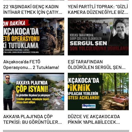
22 YAŞINDAKİ GENÇ KADIN
YENİ PARTİ’Lİ TOPRAK: “GİZLİ
İNTİHAR ETMEK İÇİN ÇATIYA
KAMERA DÜZENEĞİYLE BİZE
ÇIKTI
ALGI OPERASYONU YAPILDI”
Akçakoca’da FETÖ
EŞİ TARAFINDAN
Operasyonu… 2 Tutuklama!
ÖLDÜRÜLEN SERGÜL ŞEN
SON YOLCULUĞUNA
UĞURLANDI
AKKAYA PLAJI’NDA ÇÖP
DÜZCE VE AKÇAKOCA’DA
TEPKİSİ: BU GÖRÜNTÜLER
PİKNİK YAPILABİLECEK
AKÇAKOCA’YA YAKIŞMIYOR
YERLERİN LİSTESİ