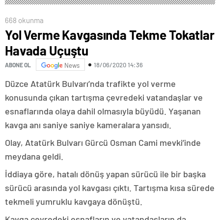
AÇIKLANDI!
668 okunma
Yol Verme Kavgasında Tekme Tokatlar
Havada Uçuştu
18/06/2020 14:36
ABONE OL
News
Düzce Atatürk Bulvarı’nda trafikte yol verme
konusunda çıkan tartışma çevredeki vatandaşlar ve
esnaflarında olaya dahil olmasıyla büyüdü. Yaşanan
kavga anı saniye saniye kameralara yansıdı.
Olay, Atatürk Bulvarı Gürcü Osman Cami mevki’inde
meydana geldi.
İddiaya göre, hatalı dönüş yapan sürücü ile bir başka
sürücü arasında yol kavgası çıktı. Tartışma kısa sürede
tekmeli yumruklu kavgaya dönüştü.
Kavga çevredeki esnafların ve vatandaşların da