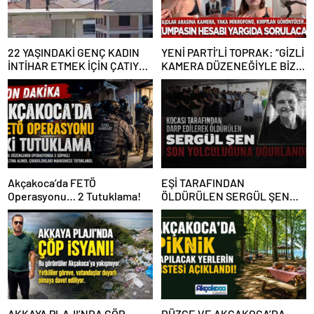
22 YAŞINDAKİ GENÇ KADIN
YENİ PARTİ’Lİ TOPRAK: “GİZLİ
İNTİHAR ETMEK İÇİN ÇATIYA
KAMERA DÜZENEĞİYLE BİZE
ÇIKTI
ALGI OPERASYONU YAPILDI”
Akçakoca’da FETÖ
EŞİ TARAFINDAN
Operasyonu… 2 Tutuklama!
ÖLDÜRÜLEN SERGÜL ŞEN
SON YOLCULUĞUNA
UĞURLANDI
AKKAYA PLAJI’NDA ÇÖP
DÜZCE VE AKÇAKOCA’DA