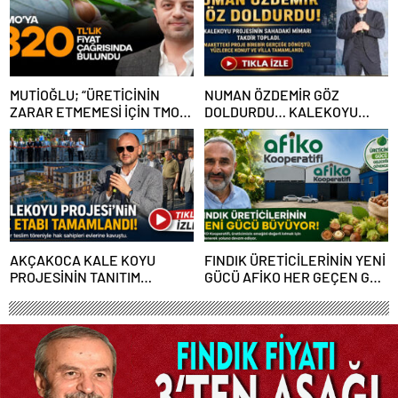
MUTİOĞLU; “ÜRETİCİNİN
NUMAN ÖZDEMİR GÖZ
ZARAR ETMEMESİ İÇİN TMO
DOLDURDU… KALEKOYU
320 TL FİYAT AÇIKLAMALI”
PROJESİNİN SAHADAKİ
MİMARI TAKDİR TOPLADI
AKÇAKOCA KALE KOYU
FINDIK ÜRETİCİLERİNİN YENİ
PROJESİNİN TANITIM
GÜCÜ AFİKO HER GEÇEN GÜN
ETKİNLİĞİ MUHTEŞEM OLDU
BÜYÜYOR