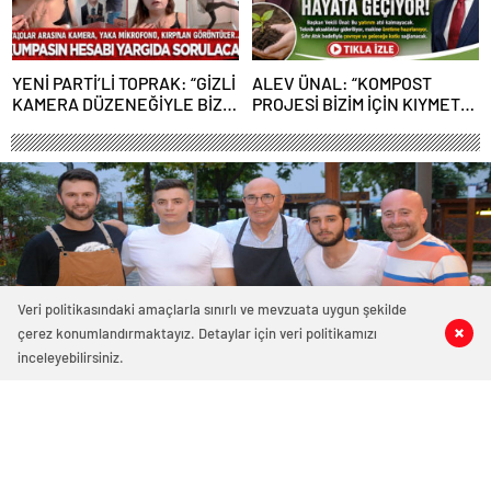
YENİ PARTİ’Lİ TOPRAK: “GİZLİ
ALEV ÜNAL: “KOMPOST
KAMERA DÜZENEĞİYLE BİZE
PROJESİ BİZİM İÇİN KIYMETLİ,
ALGI OPERASYONU YAPILDI”
ÜRETİME GEÇECEĞİZ”
Veri politikasındaki amaçlarla sınırlı ve mevzuata uygun şekilde
çerez konumlandırmaktayız. Detaylar için veri politikamızı
1
1
0
0
inceleyebilirsiniz.
4770 okunma
Akçakoca’ya gelen milletvekili Tanal