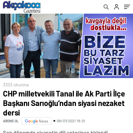
3303 okunma
CHP milletvekili Tanal ile Ak Parti İlçe
Başkanı Sarıoğlu’ndan siyasi nezaket
dersi
08/07/2021 18:01
ABONE OL
News
Son dönemde siyasetin dili yeterince kirlendi,