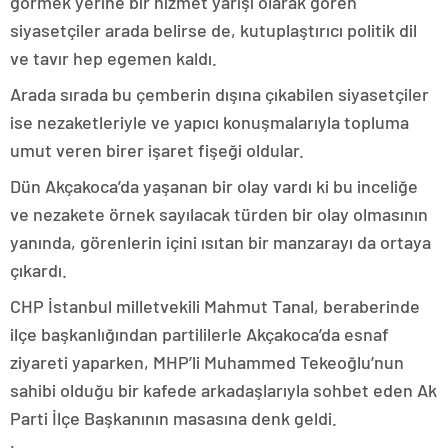
görmek yerine bir hizmet yarışı olarak gören
siyasetçiler arada belirse de, kutuplaştırıcı politik dil
ve tavır hep egemen kaldı.
Arada sırada bu çemberin dışına çıkabilen siyasetçiler
ise nezaketleriyle ve yapıcı konuşmalarıyla topluma
umut veren birer işaret fişeği oldular.
Dün Akçakoca’da yaşanan bir olay vardı ki bu inceliğe
ve nezakete örnek sayılacak türden bir olay olmasının
yanında, görenlerin içini ısıtan bir manzarayı da ortaya
çıkardı.
CHP İstanbul milletvekili Mahmut Tanal, beraberinde
ilçe başkanlığından partililerle Akçakoca’da esnaf
ziyareti yaparken, MHP’li Muhammed Tekeoğlu’nun
sahibi olduğu bir kafede arkadaşlarıyla sohbet eden Ak
Parti İlçe Başkanının masasına denk geldi.