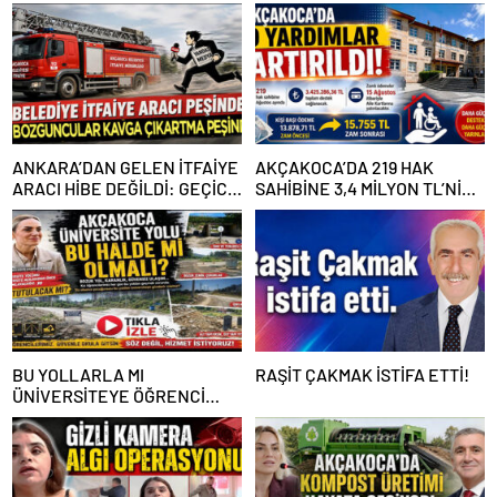
ANKARA’DAN GELEN İTFAİYE
AKÇAKOCA’DA 219 HAK
ARACI HİBE DEĞİLDİ: GEÇİCİ
SAHİBİNE 3,4 MİLYON TL’NİN
GÖREVLENDİRME SONA ERDİ
ÜZERİNDE DESTEK
BU YOLLARLA MI
RAŞİT ÇAKMAK İSTİFA ETTİ!
ÜNİVERSİTEYE ÖĞRENCİ
ÇAĞIRACAĞIZ?