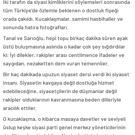
İki tarafın da siyasi kimliklerini söylemeleri sonrasında
tüm Türkiye’de özlemle beklenen o dostluk fişeği
orada çakıldı. Kucaklaşmalar, samimi hasbihaller ve
sonunda hatıra fotoğrafları.
Tanal ve Sarıoğlu, hepi topu birkaç dakika süren ayak
üstü buluşmasına aslında o kadar çok şey sığdırdılar
ki; İyi dilekler, rakipler arası centilmence ifadeler ve
saygıdan, nezaketten dem vuran temenniler.
Bir kaç dakikada upuzun siyaset dersi verdi iki siyaset
insanı. Siyasetin kavgaya değil dostluğa hizmet
edebileceğine, siyasetçilerin de düşmanlar değil
rakipler olduklarının kavranmasına beden dilleriyle
aracılık ettiler.
O kucaklaşma, o kibarca masaya davetler ve seviyeli
üslup keşke siyasi parti genel merkez yöneticilerinin