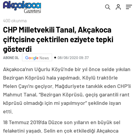
400 okunma
CHP Milletvekili Tanal, Akçakoca
çiftçisine çektirilen eziyete tepki
gösterdi
08/06/2020 09:37
ABONE OL
News
Akçakoca’nın Uğurlu Köyü’nde bir yıl önce selde yıkılan
Bezirgan Köprüsü hala yapılmadı. Köylü traktörle
Melen Çayı’nı geçiyor. Mağduriyete tanıklık eden CHP’li
Mahmut Tanal, “Bezirgan Köprüsü, geçiş garantili rant
köprüsü olmadığı için mi yapılmıyor” şeklinde isyan
etti.
18 Temmuz 2019’da Düzce son yılların en büyük sel
felaketini yaşadı. Selin en çok etkilediği Akçakoca