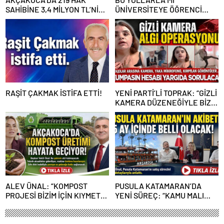
SAHİBİNE 3,4 MİLYON TL’NİN
ÜNİVERSİTEYE ÖĞRENCİ
ÜZERİNDE DESTEK
ÇAĞIRACAĞIZ?
RAŞİT ÇAKMAK İSTİFA ETTİ!
YENİ PARTİ’Lİ TOPRAK: “GİZLİ
KAMERA DÜZENEĞİYLE BİZE
ALGI OPERASYONU YAPILDI”
ALEV ÜNAL: “KOMPOST
PUSULA KATAMARAN’DA
PROJESİ BİZİM İÇİN KIYMETLİ,
YENİ SÜREÇ: “KAMU MALI
ÜRETİME GEÇECEĞİZ”
ÇÜRÜMEYE TERK EDİLEMEZ”