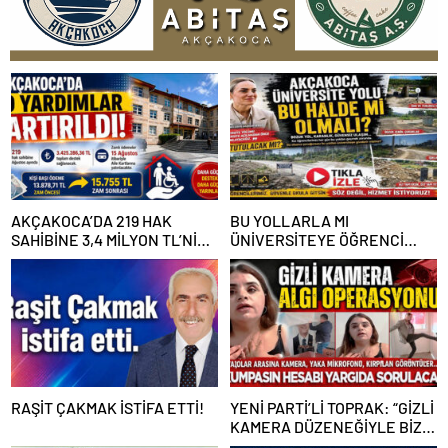
AKÇAKOCA’DA 219 HAK
BU YOLLARLA MI
SAHİBİNE 3,4 MİLYON TL’NİN
ÜNİVERSİTEYE ÖĞRENCİ
ÜZERİNDE DESTEK
ÇAĞIRACAĞIZ?
RAŞİT ÇAKMAK İSTİFA ETTİ!
YENİ PARTİ’Lİ TOPRAK: “GİZLİ
KAMERA DÜZENEĞİYLE BİZE
ALGI OPERASYONU YAPILDI”