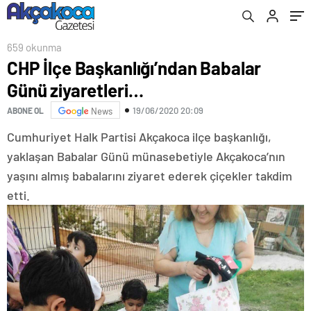
659 okunma
CHP İlçe Başkanlığı’ndan Babalar
Günü ziyaretleri…
19/06/2020 20:09
ABONE OL
News
Cumhuriyet Halk Partisi Akçakoca ilçe başkanlığı,
yaklaşan Babalar Günü münasebetiyle Akçakoca’nın
yaşını almış babalarını ziyaret ederek çiçekler takdim
etti.