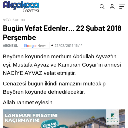
447 okunma
Bugün Vefat Edenler… 22 Şubat 2018
Perşembe
23/02/2018 16:14
ABONE OL
News
Beyören köyünden merhum Abdullah Ayvaz’ın
eşi; Mustafa Ayvaz ve Kamuran Coşar’ın annesi
NACİYE AYVAZ vefat etmiştir.
Cenazesi bugün ikindi namazını müteakip
Beyören köyünde defnedilecektir.
Allah rahmet eylesin