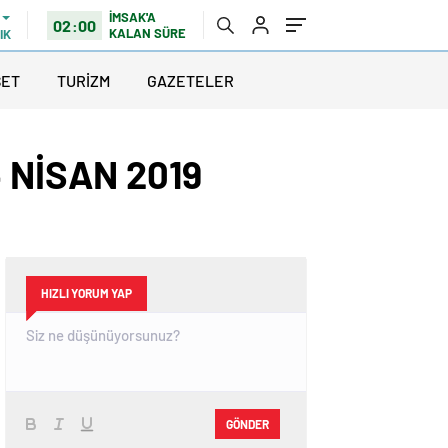
İMSAK'A
02:00
KALAN SÜRE
IK
SET
TURİZM
GAZETELER
 NİSAN 2019
HIZLI YORUM YAP
GÖNDER