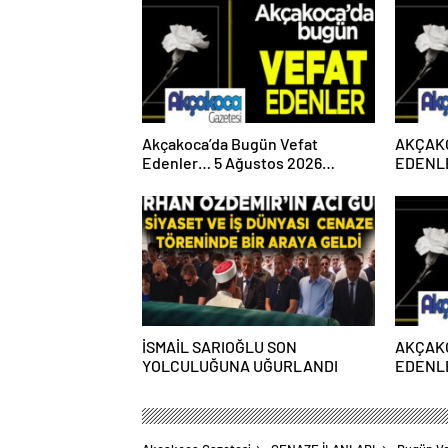
Akçakoca’da Bugün Vefat
AKÇAK
Edenler… 5 Ağustos 2026
EDENLE
Çarşamba
PAZART
İSMAİL SARIOĞLU SON
AKÇAK
YOLCULUĞUNA UĞURLANDI
EDENLE
PAZART