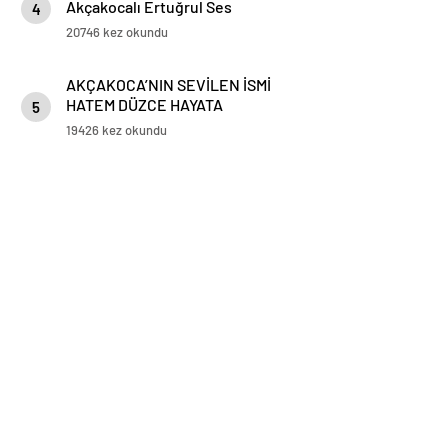
Akçakocalı Ertuğrul Ses
4
Koronavirüse yenik düştü
20746 kez okundu
AKÇAKOCA’NIN SEVİLEN İSMİ
HATEM DÜZCE HAYATA
5
GÖZLERİNİ YUMDU
19426 kez okundu