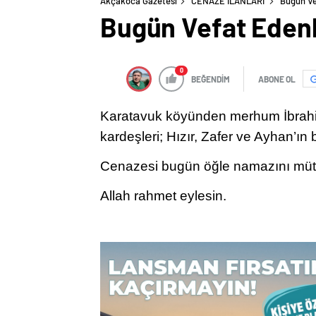
Akçakoca Gazetesi
CENAZE İLANLARI
Bugün Ve
Bugün Vefat Edenl
0
BEĞENDİM
ABONE OL
Karatavuk köyünden merhum İbrahi
kardeşleri; Hızır, Zafer ve Ayhan’ın
Cenazesi bugün öğle namazını müte
Allah rahmet eylesin.