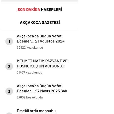
SON DAKİKA
HABERLERİ
AKÇAKOCA GAZETESİ
Akçakoca’da Bugün Vefat
Edenler… 21 Ağustos 2024
1
Çarşamba
85922 kez okundu
MEHMET NAZIM PAZVANT VE
HÜSNÜ KOÇ’UN ACI GÜNÜ…
2
31467 kez okundu
Akçakoca’da Bugün Vefat
Edenler… 27 Mayıs 2025 Salı
3
27602 kez okundu
Emekli ordu mensubu