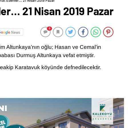
fat Edenler… 21 Nisan 2019 Pazar
er… 21 Nisan 2019 Pazar
0
News
m Altunkaya’nın oğlu; Hasan ve Cemal’in
 babası Durmuş Altunkaya vefat etmiştir.
akip Karatavuk köyünde defnedilecektir.