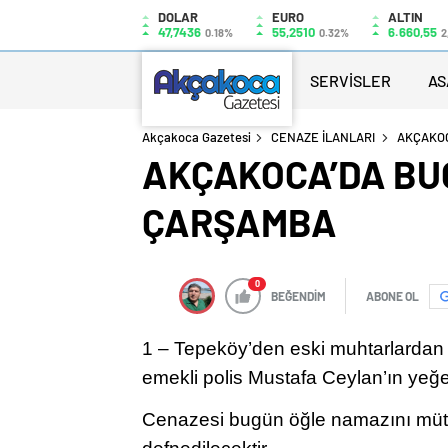
DOLAR
EURO
ALTIN
47,7436
55,2510
6.660,55
0.18%
0.32%
2
SERVİSLER
AS
Akçakoca Gazetesi
CENAZE İLANLARI
AKÇAKOC
AKÇAKOCA’DA BUGÜ
ÇARŞAMBA
0
BEĞENDİM
ABONE OL
1 – Tepeköy’den eski muhtarlardan K
emekli polis Mustafa Ceylan’ın yeğe
Cenazesi bugün öğle namazını müte