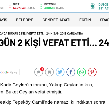
BIST
BITCOIN
DÜZCE
13.779,39
3101539
,59
-0,14%
0,40%
29°
AÇ
AYİŞ
BELEDİYE
CEMİYET HAYATI
EĞİTİM
SİYA
A’DA BUGÜN 2 KİŞİ VEFAT ETTİ… 24 NİSAN 2019 ÇARŞAMBA
N 2 KİŞİ VEFAT ETTİ… 24
0
News
adir Ceylan’ın torunu, Yakup Ceylan’ın kızı,
ni Buket Ceylan vefat etmiştir.
akip Tepeköy Camii’nde namazı kılındıktan sonra