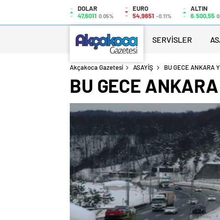
DOLAR
EURO
ALTIN
47,6011
54,9651
6.500,55
0.05%
-0.11%
0
SERVİSLER
AS
Akçakoca Gazetesi
ASAYİŞ
BU GECE ANKARA Y
BU GECE ANKARA