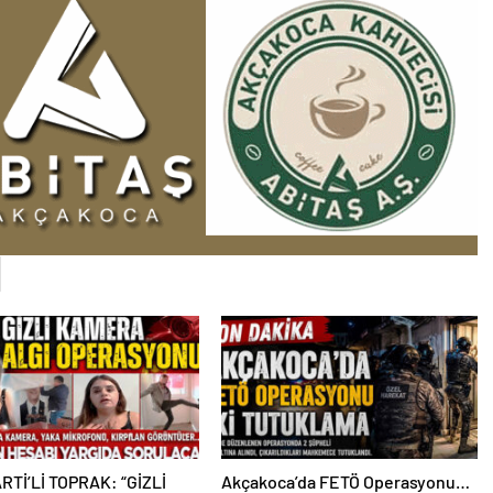
RTİ’Lİ TOPRAK: “GİZLİ
Akçakoca’da FETÖ Operasyonu…