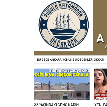
BU GECE ANKARA YÖNÜNE GİDECEKLER DİKKAT!
22 YAŞINDAKİ GENÇ KADIN
YENİ PA