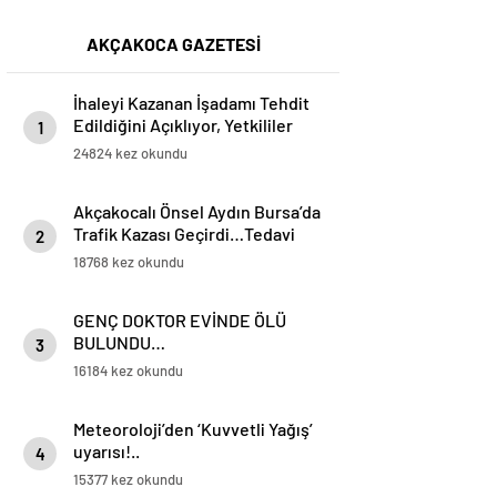
AKÇAKOCA GAZETESİ
İhaleyi Kazanan İşadamı Tehdit
Edildiğini Açıklıyor, Yetkililer
1
Suskun!
24824 kez okundu
Akçakocalı Önsel Aydın Bursa’da
Trafik Kazası Geçirdi…Tedavi
2
Altına Alınan Gencin Hayati
18768 kez okundu
Tehlikesi Sürüyor
GENÇ DOKTOR EVİNDE ÖLÜ
BULUNDU…
3
16184 kez okundu
Meteoroloji’den ‘Kuvvetli Yağış’
uyarısı!..
4
15377 kez okundu