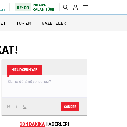
İMSAK'A
02:00
KALAN SÜRE
LUTLU
SET
TURİZM
GAZETELER
KAT!
HIZLI YORUM YAP
GÖNDER
SON DAKİKA
HABERLERİ