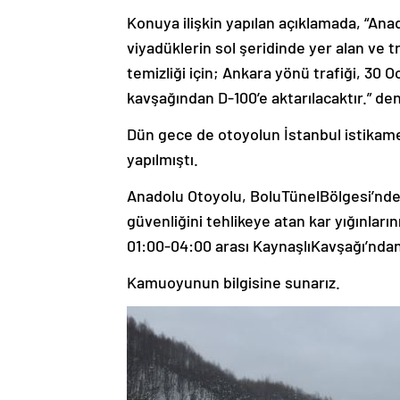
Konuya ilişkin yapılan açıklamada, “An
viyadüklerin sol şeridinde yer alan ve t
temizliği için; Ankara yönü trafiği, 30 
kavşağından D-100’e aktarılacaktır.” deni
Dün gece de otoyolun İstanbul istikamet
yapılmıştı.
Anadolu Otoyolu, BoluTünelBölgesi’ndek
güvenliğini tehlikeye atan kar yığınların
01:00-04:00 arası KaynaşlıKavşağı’ndan 
Kamuoyunun bilgisine sunarız.