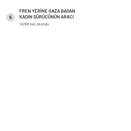
FREN YERİNE GAZA BASAN
KADIN SÜRÜCÜNÜN ARACI
5
KORKULUKLARDA ASILI KALDI
14268 kez okundu