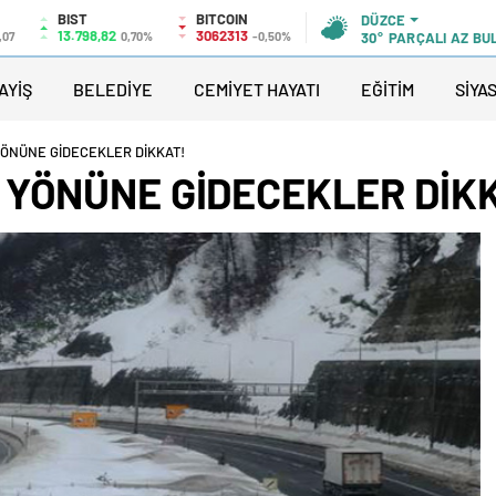
BIST
BITCOIN
DÜZCE
13.798,82
3062313
,07
0,70%
-0,50%
30°
PARÇALI AZ BU
AYİŞ
BELEDİYE
CEMİYET HAYATI
EĞİTİM
SİYA
ÖNÜNE GİDECEKLER DİKKAT!
 YÖNÜNE GİDECEKLER DİK