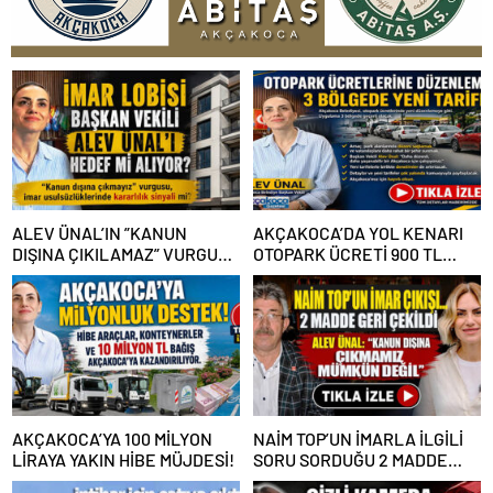
ALEV ÜNAL’IN ”KANUN
AKÇAKOCA’DA YOL KENARI
DIŞINA ÇIKILAMAZ” VURGUSU
OTOPARK ÜCRETİ 900 TL
KİMLERİN CANINI SIKTI?
OLDU
AKÇAKOCA’YA 100 MİLYON
NAİM TOP’UN İMARLA İLGİLİ
LİRAYA YAKIN HİBE MÜJDESİ!
SORU SORDUĞU 2 MADDE
GERİ ÇEKİLDİ