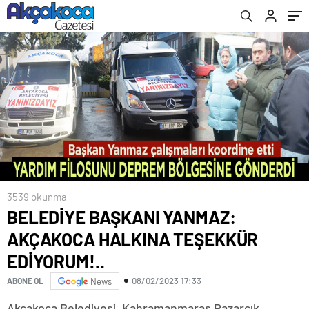
3539 okunma
BELEDİYE BAŞKANI YANMAZ:
AKÇAKOCA HALKINA TEŞEKKÜR
EDİYORUM!..
08/02/2023 17:33
ABONE OL
News
Akçakoca Belediyesi, Kahramanmaraş Pazarcık