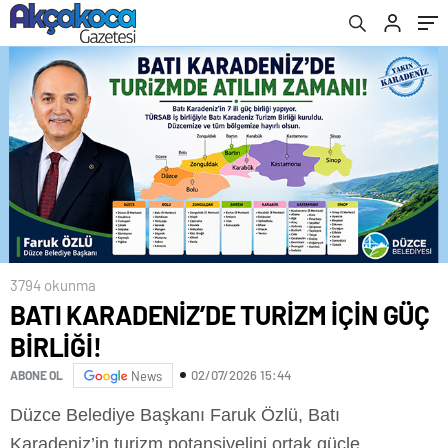
3794 okunma
BATI KARADENİZ’DE TURİZM İÇİN GÜÇ
BİRLİĞİ!
02/07/2026 15:44
ABONE OL
News
Düzce Belediye Başkanı Faruk Özlü, Batı
Karadeniz’in turizm potansiyelini ortak güçle