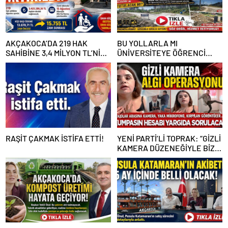
AKÇAKOCA’DA 219 HAK
BU YOLLARLA MI
SAHİBİNE 3,4 MİLYON TL’NİN
ÜNİVERSİTEYE ÖĞRENCİ
ÜZERİNDE DESTEK
ÇAĞIRACAĞIZ?
RAŞİT ÇAKMAK İSTİFA ETTİ!
YENİ PARTİ’Lİ TOPRAK: “GİZLİ
KAMERA DÜZENEĞİYLE BİZE
ALGI OPERASYONU YAPILDI”