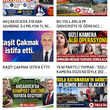
AKÇAKOCA’DA 219 HAK
BU YOLLARLA MI
SAHİBİNE 3,4 MİLYON TL’NİN
ÜNİVERSİTEYE ÖĞRENCİ
ÜZERİNDE DESTEK
ÇAĞIRACAĞIZ?
RAŞİT ÇAKMAK İSTİFA ETTİ!
YENİ PARTİ’Lİ TOPRAK: “GİZLİ
KAMERA DÜZENEĞİYLE BİZE
ALGI OPERASYONU YAPILDI”