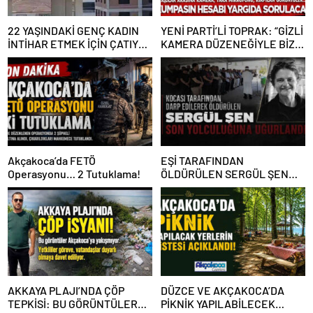
22 YAŞINDAKİ GENÇ KADIN
YENİ PARTİ’Lİ TOPRAK: “GİZLİ
İNTİHAR ETMEK İÇİN ÇATIYA
KAMERA DÜZENEĞİYLE BİZE
ÇIKTI
ALGI OPERASYONU YAPILDI”
Akçakoca’da FETÖ
EŞİ TARAFINDAN
Operasyonu… 2 Tutuklama!
ÖLDÜRÜLEN SERGÜL ŞEN
SON YOLCULUĞUNA
UĞURLANDI
AKKAYA PLAJI’NDA ÇÖP
DÜZCE VE AKÇAKOCA’DA
TEPKİSİ: BU GÖRÜNTÜLER
PİKNİK YAPILABİLECEK