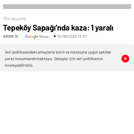
AKÇAKOCA’YA YAKIŞMIYOR
YERLERİN LİSTESİ
AÇIKLANDI!
704 okunma
Tepeköy Sapağı’nda kaza: 1 yaralı
15/06/2020 13:07
ABONE OL
News
Akçakoca Düzce karayolu Tepeköy sapağında meydana
Veri politikasındaki amaçlarla sınırlı ve mevzuata uygun şekilde
gelen kazada araç sürücüsü hafif yaralanırken, kaza
çerez konumlandırmaktayız. Detaylar için veri politikamızı
0
0
0
0
yapan otomobil kullanılamaz hale geldi.
inceleyebilirsiniz.