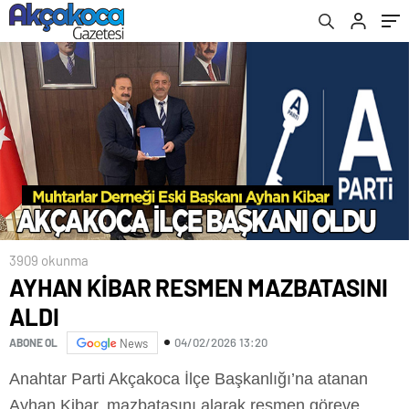
3909 okunma
AYHAN KİBAR RESMEN MAZBATASINI
ALDI
04/02/2026 13:20
ABONE OL
News
Anahtar Parti Akçakoca İlçe Başkanlığı’na atanan
Ayhan Kibar, mazbatasını alarak resmen göreve