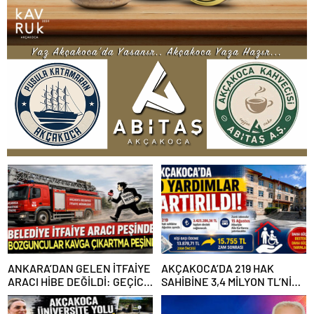
ANKARA’DAN GELEN İTFAİYE
AKÇAKOCA’DA 219 HAK
ARACI HİBE DEĞİLDİ: GEÇİCİ
SAHİBİNE 3,4 MİLYON TL’NİN
GÖREVLENDİRME SONA ERDİ
ÜZERİNDE DESTEK