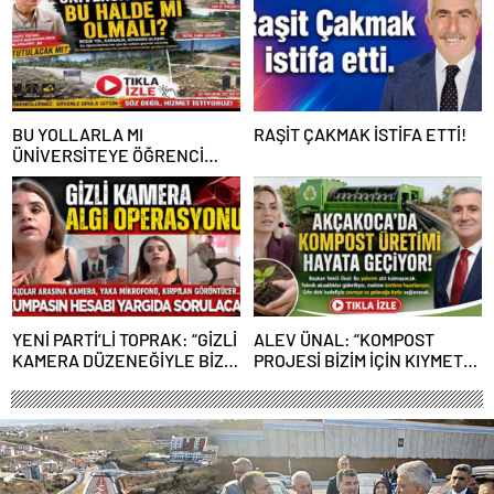
BU YOLLARLA MI
RAŞİT ÇAKMAK İSTİFA ETTİ!
ÜNİVERSİTEYE ÖĞRENCİ
ÇAĞIRACAĞIZ?
YENİ PARTİ’Lİ TOPRAK: “GİZLİ
ALEV ÜNAL: “KOMPOST
KAMERA DÜZENEĞİYLE BİZE
PROJESİ BİZİM İÇİN KIYMETLİ,
ALGI OPERASYONU YAPILDI”
ÜRETİME GEÇECEĞİZ”