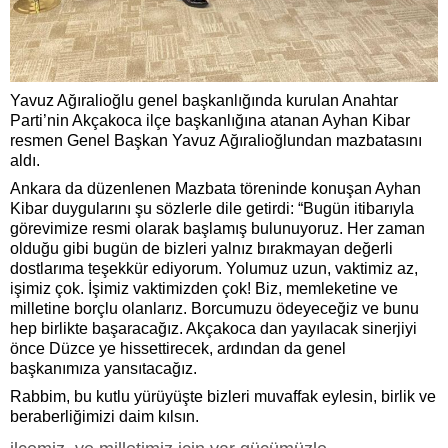
Yavuz Ağıralioğlu genel başkanlığında kurulan Anahtar
Parti’nin Akçakoca ilçe başkanlığına atanan Ayhan Kibar
resmen Genel Başkan Yavuz Ağıralioğlundan mazbatasını
aldı.
Ankara da düzenlenen Mazbata töreninde konuşan Ayhan
Kibar duygularını şu sözlerle dile getirdi: “Bugün itibarıyla
görevimize resmi olarak başlamış bulunuyoruz. Her zaman
olduğu gibi bugün de bizleri yalnız bırakmayan değerli
dostlarıma teşekkür ediyorum. Yolumuz uzun, vaktimiz az,
işimiz çok. İşimiz vaktimizden çok! Biz, memleketine ve
milletine borçlu olanlarız. Borcumuzu ödeyeceğiz ve bunu
hep birlikte başaracağız. Akçakoca dan yayılacak sinerjiyi
önce Düzce ye hissettirecek, ardından da genel
başkanımıza yansıtacağız.
Rabbim, bu kutlu yürüyüşte bizleri muvaffak eylesin, birlik ve
beraberliğimizi daim kılsın.