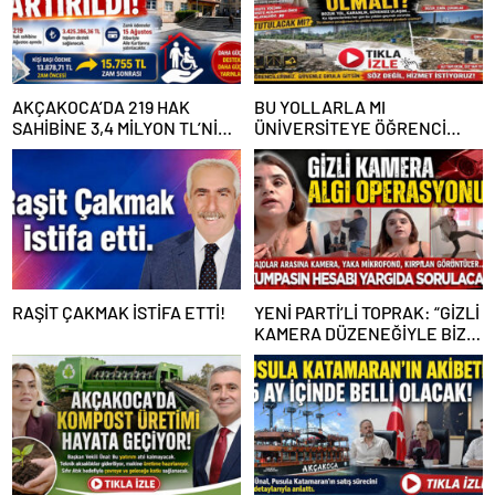
AKÇAKOCA’DA 219 HAK
BU YOLLARLA MI
SAHİBİNE 3,4 MİLYON TL’NİN
ÜNİVERSİTEYE ÖĞRENCİ
ÜZERİNDE DESTEK
ÇAĞIRACAĞIZ?
RAŞİT ÇAKMAK İSTİFA ETTİ!
YENİ PARTİ’Lİ TOPRAK: “GİZLİ
KAMERA DÜZENEĞİYLE BİZE
ALGI OPERASYONU YAPILDI”