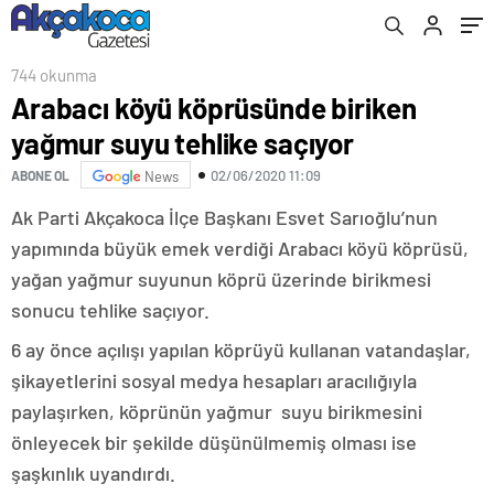
744 okunma
Arabacı köyü köprüsünde biriken
yağmur suyu tehlike saçıyor
02/06/2020 11:09
ABONE OL
News
Ak Parti Akçakoca İlçe Başkanı Esvet Sarıoğlu’nun
yapımında büyük emek verdiği Arabacı köyü köprüsü,
yağan yağmur suyunun köprü üzerinde birikmesi
sonucu tehlike saçıyor.
6 ay önce açılışı yapılan köprüyü kullanan vatandaşlar,
şikayetlerini sosyal medya hesapları aracılığıyla
paylaşırken, köprünün yağmur suyu birikmesini
önleyecek bir şekilde düşünülmemiş olması ise
şaşkınlık uyandırdı.