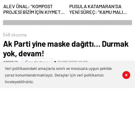
ALEV ÜNAL: “KOMPOST
PUSULA KATAMARAN’DA
PROJESİ BİZİM İÇİN KIYMETLİ,
YENİ SÜREÇ: “KAMU MALI
ÜRETİME GEÇECEĞİZ”
ÇÜRÜMEYE TERK EDİLEMEZ”
548 okunma
Ak Parti yine maske dağıttı… Durmak
yok, devam!
01/06/2020 12:50
ABONE OL
News
Veri politikasındaki amaçlarla sınırlı ve mevzuata uygun şekilde
çerez konumlandırmaktayız. Detaylar için veri politikamızı
0
0
0
0
inceleyebilirsiniz.