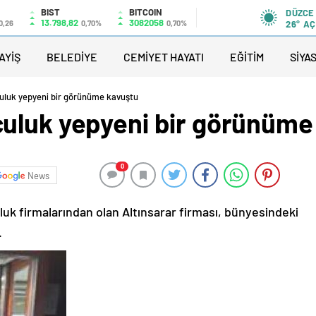
BIST
BITCOIN
DÜZCE
13.798,82
3082058
0,26
0,70%
0,70%
26°
AÇ
AYİŞ
BELEDİYE
CEMİYET HAYATI
EĞİTİM
SİYA
uluk yepyeni bir görünüme kavuştu
uluk yepyeni bir görünüme
0
News
uk firmalarından olan Altınsarar firması, bünyesindeki
.