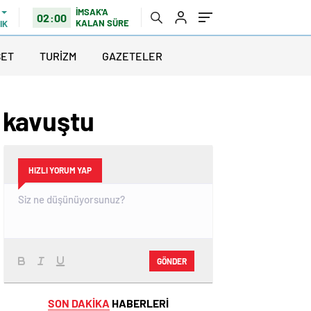
İMSAK'A
02:00
KALAN SÜRE
IK
SET
TURİZM
GAZETELER
 kavuştu
HIZLI YORUM YAP
GÖNDER
SON DAKİKA
HABERLERİ