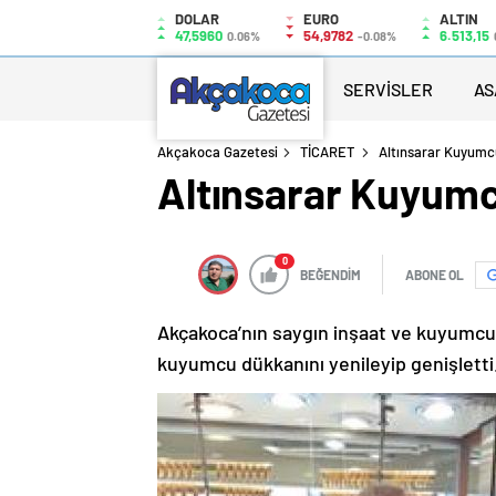
DOLAR
EURO
ALTIN
47,5960
54,9782
6.513,15
0.06%
-0.08%
SERVİSLER
AS
Akçakoca Gazetesi
TİCARET
Altınsarar Kuyumc
Altınsarar Kuyumc
0
BEĞENDİM
ABONE OL
Akçakoca’nın saygın inşaat ve kuyumcul
kuyumcu dükkanını yenileyip genişletti