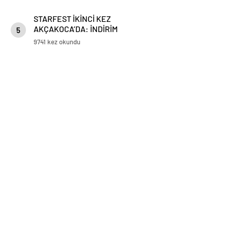
STARFEST İKİNCİ KEZ
AKÇAKOCA’DA: İNDİRİM
5
STANTLARINA YOĞUN İLGİ
9741 kez okundu