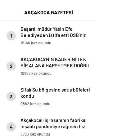
AKÇAKOCA GAZETESİ
Başarılı müdür Yasin Efe
Belediyeden istifa etti OSB’nin
1
başına geçiyor
15146 kez okundu
AKÇAKOCA’NIN KADERİNİ TEK
BİR ALANA HAPSETMEK DOĞRU
2
DEĞİL
12967 kez okundu
Şifalı Su bölgesine satış büfeleri
kondu
3
9882 kez okundu
Akçakocalı iş insanının fabrika
inşaatı pandemiye rağmen hız
4
kesmiyor
9796 kez okundu