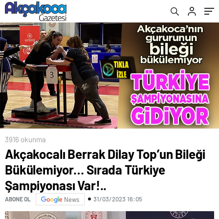
Var!..
3916 okunma
Akçakocalı Berrak Dilay Top’un Bileği
Bükülemiyor… Sırada Türkiye
Şampiyonası Var!..
31/03/2023 16:05
ABONE OL
News
Video