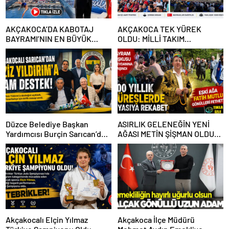
AKÇAKOCA’DA KABOTAJ
AKÇAKOCA TEK YÜREK
BAYRAMI’NIN EN BÜYÜK
OLDU: MİLLİ TAKIM
ÖDÜLÜ RECEP
HEYECANI AMFİ TİYATROYA
SARIMEHMET’İN OLDU
SIĞMADI
Düzce Belediye Başkan
ASIRLIK GELENEĞİN YENİ
Yardımcısı Burçin Sarıcan’dan
AĞASI METİN ŞİŞMAN OLDU…
Aziz Yıldırım’a Tam Destek
ESKİ AĞA FATİH MUTLU
TAKDİR KAZANDI
Akçakocalı Elçin Yılmaz
Akçakoca İlçe Müdürü