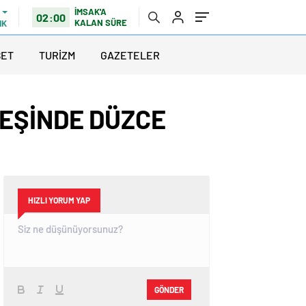
İMSAK'A
02:00
KALAN SÜRE
IK
SET
TURİZM
GAZETELER
REŞİNDE DÜZCE
HIZLI YORUM YAP
GÖNDER