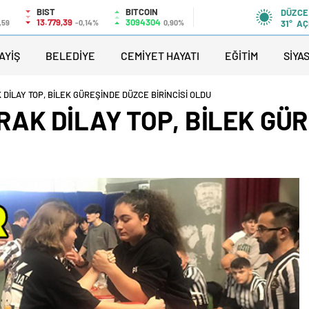
BIST
BITCOIN
DÜZCE
13.779,39
3094304
,59
-0,14%
0,90%
31°
AÇ
AYİŞ
BELEDİYE
CEMİYET HAYATI
EĞİTİM
SİYA
DİLAY TOP, BİLEK GÜREŞİNDE DÜZCE BİRİNCİSİ OLDU
AK DİLAY TOP, BİLEK GÜ