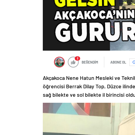
2
BEĞENDİM
ABONE OL
Akçakoca Nene Hatun Mesleki ve Teknik A
öğrencisi Berrak Dilay Top, Düzce ilin
sağ bilekte ve sol bilekte il birincisi old