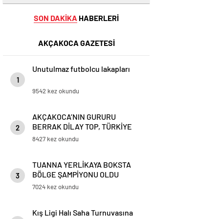
SON DAKİKA
HABERLERİ
AKÇAKOCA GAZETESİ
Unutulmaz futbolcu lakapları
1
9542 kez okundu
AKÇAKOCA’NIN GURURU
BERRAK DİLAY TOP, TÜRKİYE
2
ŞAMPİYONU OLDU
8427 kez okundu
TUANNA YERLİKAYA BOKSTA
BÖLGE ŞAMPİYONU OLDU
3
7024 kez okundu
Kış Ligi Halı Saha Turnuvasına