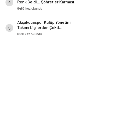
Renk Geldi… Şöhretler Karması
4
Oldukça İddialı
6493 kez okundu
Akçakocaspor Kulüp Yönetimi
Takımı Lig’lerden Çekti…
5
Taraftarın Tepkisi Büyük
6180 kez okundu